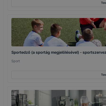
To
Sportedző (a sportág megjelölésével) - sportszerve
Sport
To