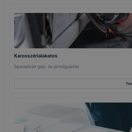
Karosszérialakatos
Specializált gép- és járműgyártás
To