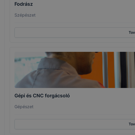
Fodrász
Szépészet
To
Gépi és CNC forgácsoló
Gépészet
To