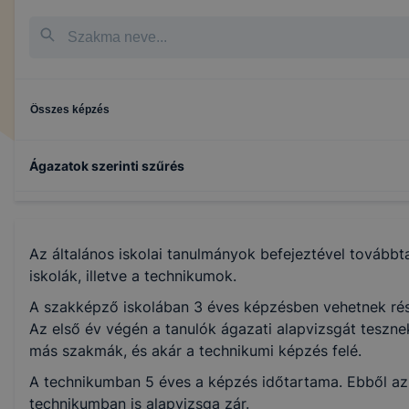
Összes képzés
Ágazatok szerinti szűrés
Turizmus-vendéglátás
Az általános iskolai tanulmányok befejeztével tovább
Szépészet
iskolák, illetve a technikumok.
A szakképző iskolában 3 éves képzésben vehetnek rész
Gépészet
Az első év végén a tanulók ágazati alapvizsgát tesznek
más szakmák, és akár a technikumi képzés felé.
Specializált gép- és járműgyártás
A technikumban 5 éves a képzés időtartama. Ebből az 
technikumban is alapvizsga zár.