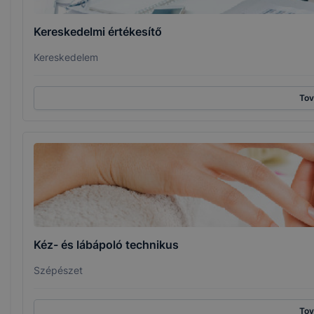
Kereskedelmi értékesítő
Kereskedelem
To
Kéz- és lábápoló technikus
Szépészet
To