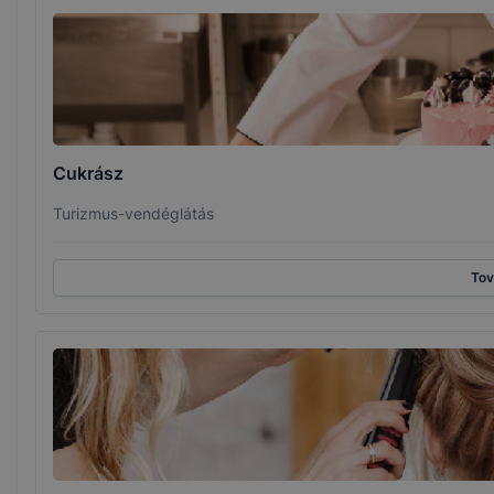
Cukrász
Turizmus-vendéglátás
To