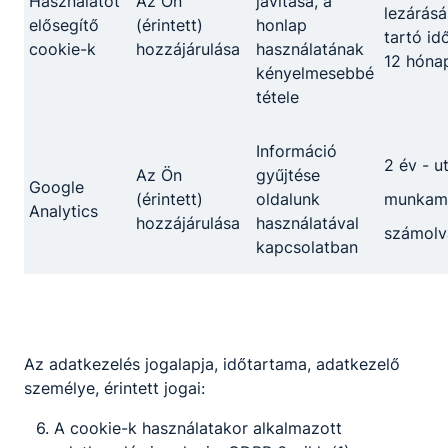
Használatot
Az Ön
javítása, a
lezárásá
elősegítő
(érintett)
honlap
tartó id
cookie-k
hozzájárulása
használatának
12 hóna
kényelmesebbé
tétele
Információ
2 év - u
Az Ön
gyűjtése
Google
(érintett)
oldalunk
munkame
Analytics
hozzájárulása
használatával
számolv
kapcsolatban
Az adatkezelés jogalapja, időtartama, adatkezelő
személye, érintett jogai:
A cookie-k használatakor alkalmazott