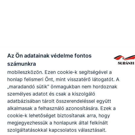
munkamenet végeztével, illetve a böngésző
bezárásával ezek a cookie-k automatikusan
törlődnek a számítógépéről. Ezen cookie-k
alkalmazása nélkül nem tudjuk garantálni Önnek
honlapunk használatát.
Használatot elősegítő "maradandó sütik" (persistent
cookie)
Az Ön adatainak védelme fontos
A "maradandó sütik" a honlap elhagyását követően
számunkra
is tárolódnak a számítógépen, notebookon vagy
mobileszközön. Ezen cookie-k segítségével a
honlap felismeri Önt, mint visszatérő látogatót. A
„maradandó sütik” önmagukban nem hordoznak
személyes adatot és csak a kiszolgáló
adatbázisában tárolt összerendeléssel együtt
alkalmasak a felhasználó azonosítására. Ezek a
cookie-k lehetőséget biztosítanak arra, hogy
megjegyezhessük a honlapunk által felkínált
szolgáltatásokkal kapcsolatos választásait.