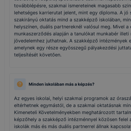
továbblépésre, szakmai ismereteinek magasabb szin
lehetséges karrierutat jelent, mint egy diploma. A 
szakirányú oktatás mind a szakképző iskolában, min
helyszínen, duális partnereknél valósul meg. Mivel a
munkaszerződés alapján a tanulókat munkabér illeti
jövedelemhez juthatnak. A szakképző intézmények els
amelynek egy része egyösszegű pályakezdési juttatás
teljesítését követően.
Minden iskolában más a képzés?
Az egyes iskolai, helyi szakmai programok az órasz
eltérhetnek egymástól, de a szakmai oktatásnak mind
Kimeneteli Követelményekben meghatározott tartalm
képzőhely a szakképző intézménnyel közösen felel a
iskolák más és más duális partnerrel állnak kapcsola