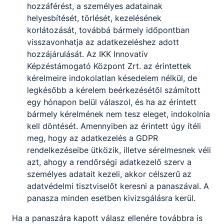
hozzáférést, a személyes adatainak
helyesbítését, törlését, kezelésének
korlátozását, továbbá bármely időpontban
visszavonhatja az adatkezeléshez adott
hozzájárulását. Az IKK Innovatív
Képzéstámogató Központ Zrt. az érintettek
kérelmeire indokolatlan késedelem nélkül, de
legkésőbb a kérelem beérkezésétől számított
egy hónapon belül válaszol, és ha az érintett
bármely kérelmének nem tesz eleget, indokolnia
kell döntését. Amennyiben az érintett úgy ítéli
meg, hogy az adatkezelés a GDPR
rendelkezéseibe ütközik, illetve sérelmesnek véli
azt, ahogy a rendőrségi adatkezelő szerv a
személyes adatait kezeli, akkor célszerű az
adatvédelmi tisztviselőt keresni a panaszával. A
panasza minden esetben kivizsgálásra kerül.
Ha a panaszára kapott válasz ellenére továbbra is