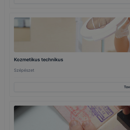
Kozmetikus technikus
Szépészet
To