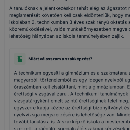
Egészségügy
A tanulóknak a jelentkezéskor tehát elég az ágazatot 
megismerését követően kell csak eldönteniük, hogy m
iskolában 2, technikumban 3 éves szakirányú oktatás s
Kereskedelem
közreműködésével, valós munkakörnyezetben megvalósu
lehetőség hiányában az iskola tanműhelyében zajlik.
Rendészet és közszolgálat
Sport
Miért válasszam a szakképzést?
A technikum egyesíti a gimnázium és a szakmatanulá
Elektronika és elektrotechnika
magyarból, történelemből és egy idegen nyelvből u
óraszámban kell elsajátítani, mint a gimnáziumban. 
érettségi vizsgával zárul. A technikumi tanulmányok 
vizsgatárgyként emelt szintű érettséginek felel meg
egyszerre kapja kézbe az érettségi bizonyítványt és 
nyelvvizsga megszerzésére is lehetősége van. Minde
továbbtanulásra is. A szakképző iskola a mesteremb
szerzett, a ráépülő, specializáló szakmai képzések