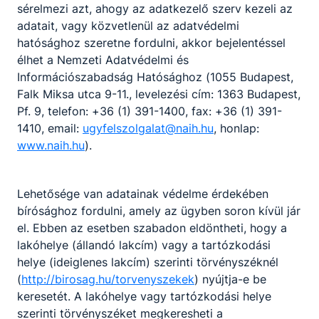
sérelmezi azt, ahogy az adatkezelő szerv kezeli az
adatait, vagy közvetlenül az adatvédelmi
hatósághoz szeretne fordulni, akkor bejelentéssel
élhet a Nemzeti Adatvédelmi és
Információszabadság Hatósághoz (1055 Budapest,
Falk Miksa utca 9-11., levelezési cím: 1363 Budapest,
Pf. 9, telefon: +36 (1) 391-1400, fax: +36 (1) 391-
1410, email:
ugyfelszolgalat@naih.hu
, honlap:
www.naih.hu
).
Lehetősége van adatainak védelme érdekében
bírósághoz fordulni, amely az ügyben soron kívül jár
el. Ebben az esetben szabadon eldöntheti, hogy a
lakóhelye (állandó lakcím) vagy a tartózkodási
helye (ideiglenes lakcím) szerinti törvényszéknél
(
http://birosag.hu/torvenyszekek
) nyújtja-e be
keresetét. A lakóhelye vagy tartózkodási helye
szerinti törvényszéket megkeresheti a