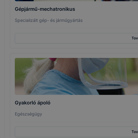
Gépjármű-mechatronikus
Specializált gép- és járműgyártás
To
Gyakorló ápoló
Egészségügy
To