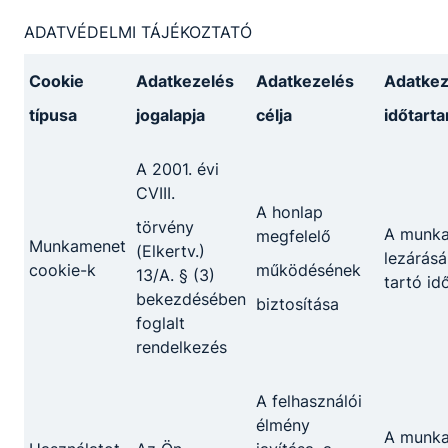
ADATVÉDELMI TÁJÉKOZTATÓ
Cookie
Adatkezelés
Adatkezelés
Adatkez
típusa
jogalapja
célja
időtart
A 2001. évi
CVIII.
A honlap
törvény
A munk
megfelelő
Munkamenet
(Elkertv.)
lezárásá
cookie-k
működésének
13/A. § (3)
tartó id
bekezdésében
biztosítása
foglalt
rendelkezés
A felhasználói
élmény
A munk