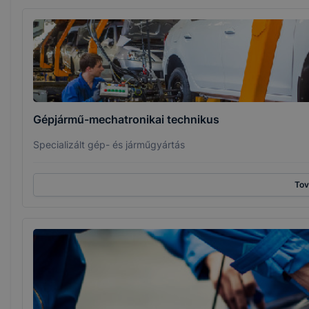
Gépjármű-mechatronikai technikus
Specializált gép- és járműgyártás
To