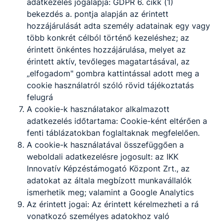
adatkezelés jogalapja: GDPR 6. cikk (1)
bekezdés a. pontja alapján az érintett
hozzájárulását adta személy adatainak egy vagy
több konkrét célból történő kezeléshez; az
érintett önkéntes hozzájárulása, melyet az
érintett aktív, tevőleges magatartásával, az
„elfogadom" gombra kattintással adott meg a
cookie használatról szóló rövid tájékoztatás
felugrá
A cookie-k használatakor alkalmazott
adatkezelés időtartama: Cookie-ként eltérően a
fenti táblázatokban foglaltaknak megfelelően.
A cookie-k használatával összefüggően a
weboldali adatkezelésre jogosult: az IKK
Innovatív Képzéstámogató Központ Zrt., az
adatokat az általa megbízott munkavállalók
ismerhetik meg; valamint a Google Analytics
Az érintett jogai: Az érintett kérelmezheti a rá
vonatkozó személyes adatokhoz való