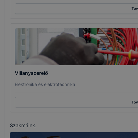
To
Villanyszerelő
Elektronika és elektrotechnika
To
Szakmáink: