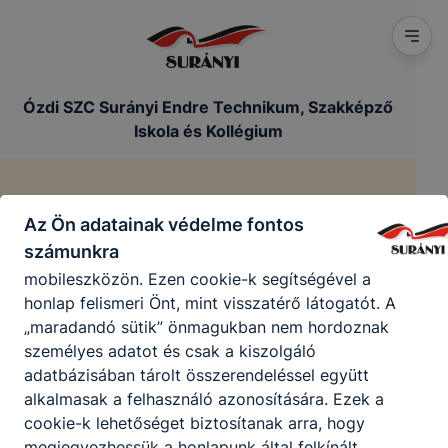
kizárólag az Ön aktuális látogatására vonatkozik, a
munkamenet végeztével, illetve a böngésző
bezárásával ezek a cookie-k automatikusan
törlődnek a számítógépéről. Ezen cookie-k
Ózdi SZC Surányi Endre Technikum, Szakképző
alkalmazása nélkül nem tudjuk garantálni Önnek
Iskola és Kollégium
honlapunk használatát.
Használatot elősegítő "maradandó sütik" (persistent
cookie)
Impresszum
Az Ön adatainak védelme fontos
A "maradandó sütik" a honlap elhagyását követően
számunkra
is tárolódnak a számítógépen, notebookon vagy
/
mobileszközön. Ezen cookie-k segítségével a
Főoldal
Impresszum
honlap felismeri Önt, mint visszatérő látogatót. A
„maradandó sütik” önmagukban nem hordoznak
személyes adatot és csak a kiszolgáló
adatbázisában tárolt összerendeléssel együtt
alkalmasak a felhasználó azonosítására. Ezek a
cookie-k lehetőséget biztosítanak arra, hogy
megjegyezhessük a honlapunk által felkínált