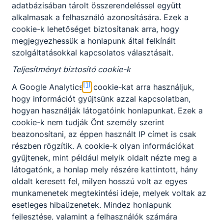
adatbázisában tárolt összerendeléssel együtt
intézmény nevelési alapelveit, szabályait.
alkalmasak a felhasználó azonosítására. Ezek a
cookie-k lehetőséget biztosítanak arra, hogy
megjegyezhessük a honlapunk által felkínált
szolgáltatásokkal kapcsolatos választásait.
Teljesítményt biztosító cookie-k
Letöltés
[1]
A Google Analytics
cookie-kat arra használjuk,
hogy információt gyűjtsünk azzal kapcsolatban,
Kérjük figyelmesen olvassa el házirendünket!
hogyan használják látogatóink honlapunkat. Ezek a
cookie-k nem tudják Önt személy szerint
Kattints ide a dokumentum letöltéséhez!
beazonosítani, az éppen használt IP címet is csak
részben rögzítik. A cookie-k olyan információkat
gyűjtenek, mint például melyik oldalt nézte meg a
látogatónk, a honlap mely részére kattintott, hány
oldalt keresett fel, milyen hosszú volt az egyes
munkamenetek megtekintési ideje, melyek voltak az
esetleges hibaüzenetek. Mindez honlapunk
Partnereink
fejlesztése, valamint a felhasználók számára