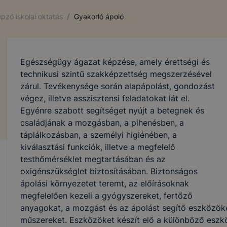
re, amikor Ön egy weboldalt látogat meg. A cookie-k szám
rendelkeznek, többek között információt gyűjtenek, megjeg
/
pző iskolai oktatás
Gyakorló ápoló
yéni beállításait és általánosságban megkönnyítik a honla
.
l weboldalunk nem gyűjt és nem tárol személyes adatokat,
Egészségügy ágazat képzése, amely érettségi és
 beazonosítani nem lehet.
technikusi szintű szakképzettség megszerzésével
zárul. Tevékenysége során alapápolást, gondozást
végez, illetve asszisztensi feladatokat lát el.
vatív Képzéstámogató Központ Zrt. milyen célból és milye
Egyénre szabott segítséget nyújt a betegnek és
családjának a mozgásban, a pihenésben, a
lhasználói élmény biztosítása (információ gyűjtése azzal
táplálkozásban, a személyi higiénében, a
atban, hogyan használja Ön a honlapot és a honlap melyik 
kiválasztási funkciók, illetve a megfelelő
ja leginkább)
testhőmérséklet megtartásában és az
fejlesztése
oxigénszükséglet biztosításában. Biztonságos
ápolási környezetet teremt, az előírásoknak
 szükséges, munkamenet sütik (session cookie)
megfelelően kezeli a gyógyszereket, fertőző
ie-k ahhoz szükségesek, hogy a felhasználók zavartalanul
anyagokat, a mozgást és az ápolást segítő eszközöket
ák honlapunk funkcióit, többek között az Ön által megteki
műszereket. Eszközöket készít elő a különböző eszkö