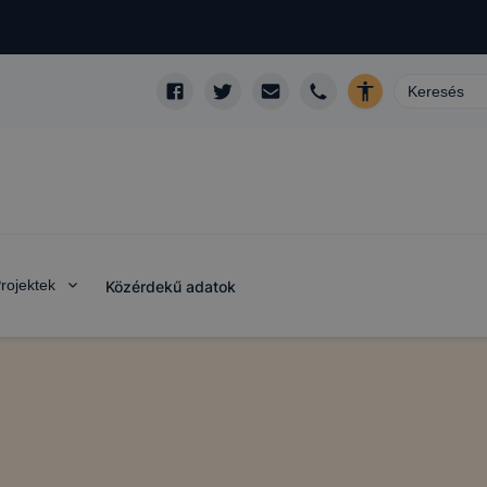
rojektek
Közérdekű adatok
domainek
l a