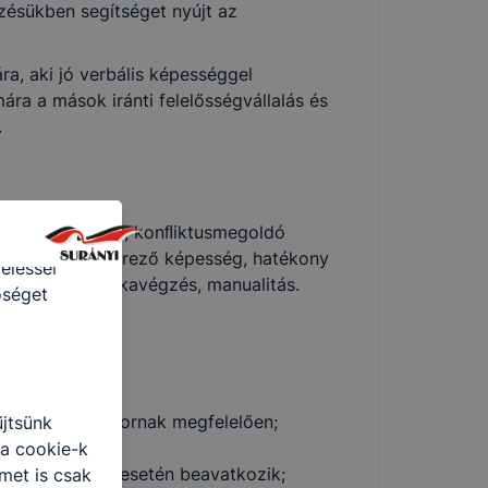
okie-k
zésükben segítséget nyújt az
e-k
a, aki jó verbális képességgel
 nélkül
ára a mások iránti felelősségvállalás és
.
ámítógépen,
 felismeri
 döntésképesség, konﬂiktusmegoldó
 hordoznak
elmezés, rendszerező képesség, hatékony
eléssel
, intenzív munkavégzés, manualitás.
őséget
okat lát el;
eknek és életkornak megfelelően;
űjtsünk
 segédkezik;
 a cookie-k
eti és szükség esetén beavatkozik;
met is csak