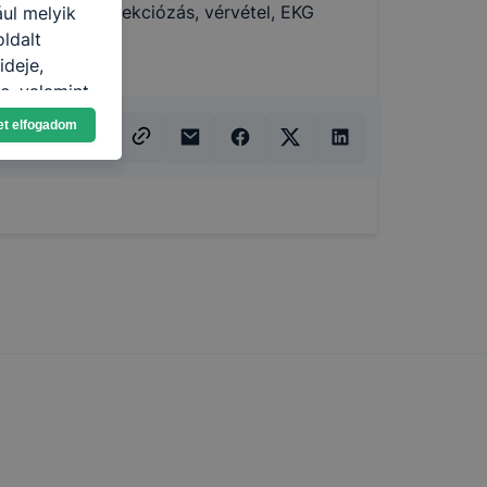
zésére pl.: injekciózás, vérvétel, EKG
ául melyik
oldalt
ideje,
e, valamint
et elfogadom
toztatását.
ookie-kat,
ookie-k
azó sütiket,
tóságának és
yozása
sek