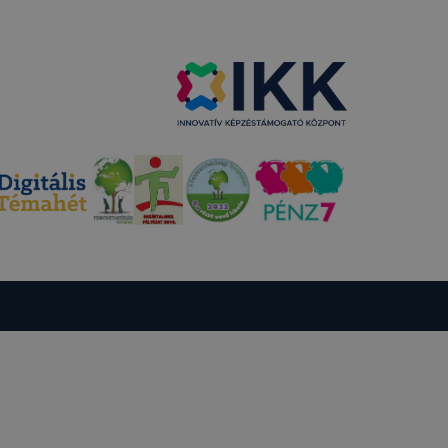
ető a
ezettől
sát
ormáját
a honlap Ön
ról
tó Google
 fejezetében
nálata
észő
 a Google
csolatos
resztül
 által