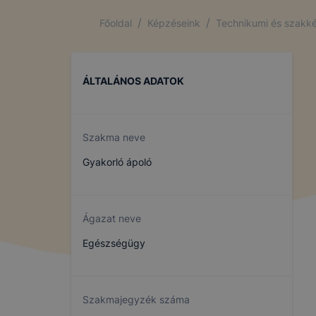
számítógép
funkcióval 
/
/
Főoldal
Képzéseink
Technikumi és szakké
látogató eg
használatát
A cookie-ka
ÁLTALÁNOS ADATOK
ezekkel Önt
Szakma neve
Az IKK Inno
használ?
Gyakorló ápoló
Jobb fe
kapcsol
Ágazat neve
látogat
Honlap 
Egészségügy
Feltétlenül
Ezek a cook
Szakmajegyzék száma
használhass