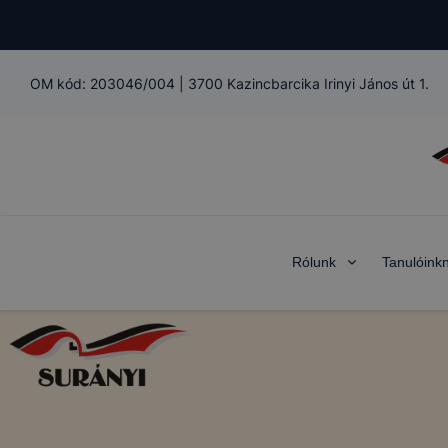
OM kód:
203046/004
|
3700 Kazincbarcika Irinyi János út 1.
Rólunk
Tanulóink
COOKIE-K 
Az IKK Inno
alatt működ
Mi az a coo
A cookie va