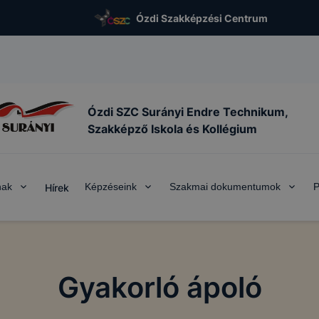
Ózdi Szakképzési Centrum
Ózdi SZC Surányi Endre Technikum,
Szakképző Iskola és Kollégium
nak
Képzéseink
Szakmai dokumentumok
P
Hírek
KEZELÉSE
vatív Képzéstámogató Központ Zrt. az ikk.hu alá tartozó 
ő honlapokon cookie-kat (sütiket) használ.
Gyakorló ápoló
kie?
gy másnéven süti egy kisméretű adatfájl, amely akkor kerü