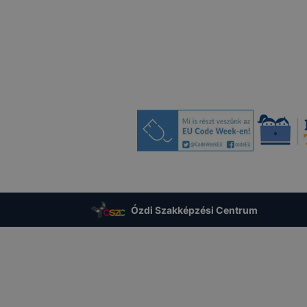
unkcióinak teljes körű használatára (nem lesz például elérh
Google térkép, form, YouTube videó), vagy a honlap a terv
og működni böngészőjében.
ogle Analytics-et, a Google Inc. webes elemző szolgáltatá
Ennek során a Google Analytics a süti egy meghatározott f
amelyet az Ön számítógépe tárol, és amely lehetővé teszi 
nő használatának elemzését. A süti által a honlap használatá
 információt általában egy, az Egyesült Államokban találha
ovábbítják, majd ott tárolják. Az adattovábbítás a GDPR V.
endelkezések figyelembevételével történik.
olását megakadályozhatja, ha a böngészőszoftverének hasz
felelő beállításokat alkalmazza. Emellett a
Ózdi Szakképzési Centrum
ols.google.com/dlpage/gaoptout?hl=en címen elérhető böng
ul letöltésével és telepítésével megakadályozhatja, hogy
 kezelje a süti által létrehozott, a honlap használatával kap
eleértve az IP címet).
Google Analytics-et használja a felhasználói azonosítón ke
 látogatóáramlás eszköztől független elemzésére is. Az Ön