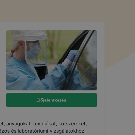
talan
yzik a
pok
 így
n cookie-kat
részeit
Előjelentkezés
, anyagokat, textíliákat, kötszereket,
ntett
zös és laboratóriumi vizsgálatokhoz,