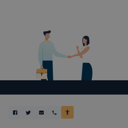
honlapunk f
recaptcha, 
eltérően f
A honlap Go
használja. 
használja, 
által törté
létrehozott
szerverre t
található r
A sütik tár
során a meg
https://to
beépülő mod
rögzítse és
adatokat (b
A honlap a 
megvalósuló