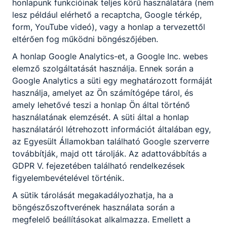
honlapunk funkcióinak teljes körű használatára (nem
akik hozzájárultak ehhez a tartalmas és élményekben
lesz például elérhető a recaptcha, Google térkép,
gazdag időszakhoz.
form, YouTube videó), vagy a honlap a tervezettől
2026. máj. 1.
Miczán Róbert
eltérően fog működni böngészőjében.
A honlap Google Analytics-et, a Google Inc. webes
elemző szolgáltatását használja. Ennek során a
Google Analytics a süti egy meghatározott formáját
Ízek, élmények, tapasztalatok – szakács
használja, amelyet az Ön számítógépe tárol, és
tanulóink Szerbiában
amely lehetővé teszi a honlap Ön által történő
használatának elemzését. A süti által a honlap
Iskolánk három szakács tanulója izgalmas szakmai
használatáról létrehozott információt általában egy,
kalandban vesz részt az Erasmus+ program keretében. A
az Egyesült Államokban található Google szerverre
diákok Szerbiában, Ada és Zenta településeken töltik
továbbítják, majd ott tárolják. Az adattovábbítás a
gyakorlatukat a Park Hotel Ada és a Fantastico Étterem
GDPR V. fejezetében található rendelkezések
és Hotel konyháján.
figyelembevételével történik.
2026. ápr. 30.
Miczán Róbert
A sütik tárolását megakadályozhatja, ha a
böngészőszoftverének használata során a
megfelelő beállításokat alkalmazza. Emellett a