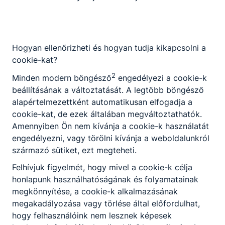
Nemzetközi együttműködés, tapasztalat,
siker – Erasmus+ Szerbia
Hogyan ellenőrizheti és hogyan tudja kikapcsolni a
cookie-kat?
A szakmai gyakorlatuk végén tanulóink megköszönték a
2
Minden modern böngésző
engedélyezi a cookie-k
gyakorlati helyek képviselőinek azt a gondoskodást,
beállításának a változtatását. A legtöbb böngésző
türelmet, szakmai támogatást és segítséget, amelyben
részesültek. Ezt követően tolmácsolták Nagy Zsuzsanna
alapértelmezettként automatikusan elfogadja a
igazgató asszony köszönetét és átadták az emléklapot a
cookie-kat, de ezek általában megváltoztathatók.
példás együttműködés elismeréseként.
Amennyiben Ön nem kívánja a cookie-k használatát
2026. máj. 1.
Miczán Róbert
engedélyezni, vagy törölni kívánja a weboldalunkról
származó sütiket, ezt megteheti.
Felhívjuk figyelmét, hogy mivel a cookie-k célja
honlapunk használhatóságának és folyamatainak
Köszönjük Erasmus+❣️ Köszönjük Ada❣️
megkönnyítése, a cookie-k alkalmazásának
megakadályozása vagy törlése által előfordulhat,
Három hetes szerbiai Erasmus+ mobilitásunk végéhez
hogy felhasználóink nem lesznek képesek
érkezve szeretnénk köszönetet mondani mindazoknak,