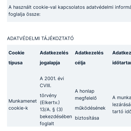
szakmai és kulturális tapasztalatokat: fodrász,
A használt cookie-val kapcsolatos adatvédelmi informá
kozmetikus technikus, gépjármű-mechatronikus, pincér–
foglalja össze:
vendégtéri szakember és szakács területen.
2026. ápr. 30.
Miczán Róbert
ADATVÉDELMI TÁJÉKOZTATÓ
1
2
58
Cookie
Adatkezelés
Adatkezelés
Adatkez
típusa
jogalapja
célja
időtart
A 2001. évi
CVIII.
A honlap
Partnereink
törvény
A munk
megfelelő
Munkamenet
(Elkertv.)
lezárásá
cookie-k
működésének
13/A. § (3)
tartó id
bekezdésében
biztosítása
foglalt
rendelkezés