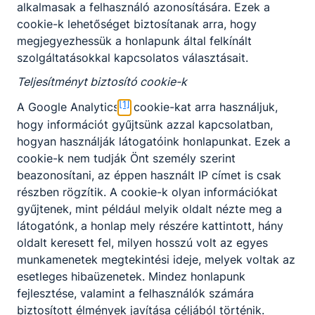
A MAGYAR KULTÚRA NAPJA - HIMNUSZ 200
alkalmasak a felhasználó azonosítására. Ezek a
cookie-k lehetőséget biztosítanak arra, hogy
A MAGYAR KULTÚRA NAPJA - HIMNUSZ 200
megjegyezhessük a honlapunk által felkínált
szolgáltatásokkal kapcsolatos választásait.
2023. jan. 23.
Miczán Róbert
Teljesítményt biztosító cookie-k
[1]
A Google Analytics
cookie-kat arra használjuk,
hogy információt gyűjtsünk azzal kapcsolatban,
hogyan használják látogatóink honlapunkat. Ezek a
Beiratkozási információk
cookie-k nem tudják Önt személy szerint
beazonosítani, az éppen használt IP címet is csak
Ahhoz, hogy megkezdhesd tanulmányidat
intézményünkben  8. osztályos tanulmányaidat a
részben rögzítik. A cookie-k olyan információkat
jelenlegi iskoládban eredményesen be kell fejezned, 
gyűjtenek, mint például melyik oldalt nézte meg a
meg kell felelned a foglalkozásegészségügyi
látogatónk, a honlap mely részére kattintott, hány
alkalmassági követelményeknek,  és be kell iratkoznod
oldalt keresett fel, milyen hosszú volt az egyes
intézményünkbe.
munkamenetek megtekintési ideje, melyek voltak az
2026. jún. 10.
Miczán Róbert
esetleges hibaüzenetek. Mindez honlapunk
fejlesztése, valamint a felhasználók számára
ÓSZC
Szakképzés
Kollégium
kazincbarcika surányi
biztosított élmények javítása céljából történik.