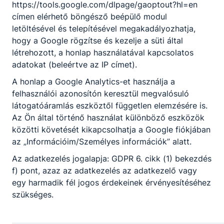
https://tools.google.com/dlpage/gaoptout?hl=en
Mutasd be a szakmád! – Kreatív bemutatók
címen elérhető böngésző beépülő modul
AI segítséggel
letöltésével és telepítésével megakadályozhatja,
hogy a Google rögzítse és kezelje a süti által
Az Erasmus+ szerbiai mobilitási programja során a részt
létrehozott, a honlap használatával kapcsolatos
vevő tanulók nemcsak szakmai gyakorlaton vettek részt,
hanem lehetőségük nyílt egymás szakmájának
adatokat (beleértve az IP címet).
megismerésére is.
A honlap a Google Analytics-et használja a
2026. ápr. 30.
Miczán Róbert
felhasználói azonosítón keresztül megvalósuló
látogatóáramlás eszköztől független elemzésére is.
Az Ön által történő használat különböző eszközök
közötti követését kikapcsolhatja a Google fiókjában
Öt szakma, két ország, egy sikeres út –
az „Információim/Személyes információk” alatt.
Oklevélátadás az Erasmus+ program
Az adatkezelés jogalapja: GDPR 6. cikk (1) bekezdés
zárásaként
f) pont, azaz az adatkezelés az adatkezelő vagy
egy harmadik fél jogos érdekeinek érvényesítéséhez
Az Erasmus+ program keretében megvalósult szerbiai
szükséges.
mobilitás sikeres lezárásaként ünnepélyes
oklevélátadásra került sor Adán. A program során
tanulóink öt különböző szakmában szerezhettek értékes