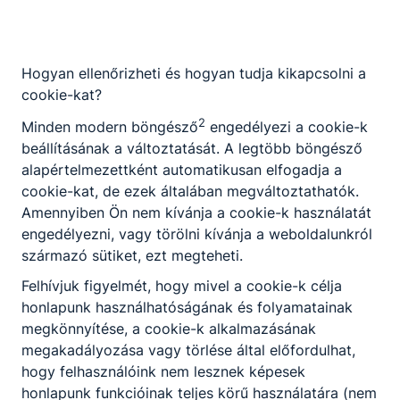
Kérlek, tarts velem! Kalandra fel!
Tovább olvasom
Iskolánk története
Hogyan ellenőrizheti és hogyan tudja kikapcsolni a
cookie-kat?
2
Minden modern böngésző
engedélyezi a cookie-k
beállításának a változtatását. A legtöbb böngésző
alapértelmezettként automatikusan elfogadja a
cookie-kat, de ezek általában megváltoztathatók.
Amennyiben Ön nem kívánja a cookie-k használatát
engedélyezni, vagy törölni kívánja a weboldalunkról
származó sütiket, ezt megteheti.
Felhívjuk figyelmét, hogy mivel a cookie-k célja
honlapunk használhatóságának és folyamatainak
megkönnyítése, a cookie-k alkalmazásának
megakadályozása vagy törlése által előfordulhat,
hogy felhasználóink nem lesznek képesek
honlapunk funkcióinak teljes körű használatára (nem