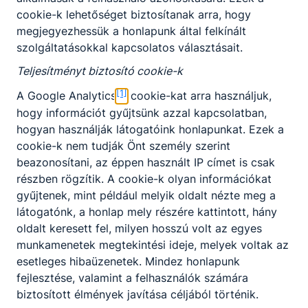
célja, hogy mindenki számára biztosítsuk a
cookie-k lehetőséget biztosítanak arra, hogy
megálmodott szakma megszerzését, eljuttassuk
megjegyezhessük a honlapunk által felkínált
diákjainkat a kiszemelt csúcsra.
szolgáltatásokkal kapcsolatos választásait.
Jelenleg 9 ágazat 18 szakmájában indítunk túrákat
Teljesítményt biztosító cookie-k
nagy tapasztalattal rendelkező hegyi vezetők
irányításával.
Bármelyik kihívásra jelentkezel
[1]
A Google Analytics
cookie-kat arra használjuk,
garantált, hogy fantasztikus környezetben,
hogy információt gyűjtsünk azzal kapcsolatban,
elhivatott, kiváló oktatókkal dolgozhatsz együtt a
hogyan használják látogatóink honlapunkat. Ezek a
küldetés sikeréért, a célul kitűzött szakma
cookie-k nem tudják Önt személy szerint
megszerzéséért.
beazonosítani, az éppen használt IP címet is csak
részben rögzítik. A cookie-k olyan információkat
Vállaljuk, hogy a 3 vagy 5 éves hosszú kaland
gyűjtenek, mint például melyik oldalt nézte meg a
során oktatóink jó serpaként sok terhet levesznek
látogatónk, a honlap mely részére kattintott, hány
majd a válladról és az egyéni képességedhez
oldalt keresett fel, milyen hosszú volt az egyes
igazodó, legeredményesebb úton vezetnek végig.
munkamenetek megtekintési ideje, melyek voltak az
Honlapunkon folyamatosan információt adunk
esetleges hibaüzenetek. Mindez honlapunk
expedíciós sikereinkről, betekintést nyújtunk
fejlesztése, valamint a felhasználók számára
mindennapjainkba.
biztosított élmények javítása céljából történik.