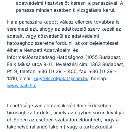
adatvédelmi tisztviselőt keresni a panaszával. A
panasza minden esetben kivizsgálásra kerül.
Ha a panaszára kapott válasz ellenére továbbra is
sérelmezi azt, ahogy az adatkezelő szerv kezeli az
adatait, vagy közvetlenül az adatvédelmi
hatósághoz szeretne fordulni, akkor bejelentéssel
élhet a Nemzeti Adatvédelmi és
Nyílt nap volt a Surányiban!
Információszabadság Hatósághoz (1055 Budapest,
Falk Miksa utca 9-11., levelezési cím: 1363 Budapest,
Tekintse meg videónkat!
Pf. 9, telefon: +36 (1) 391-1400, fax: +36 (1) 391-
1410, email:
ugyfelszolgalat@naih.hu
, honlap:
Miczán Róbert
www.naih.hu
).
Elolvasom
november 13.
Lehetősége van adatainak védelme érdekében
bírósághoz fordulni, amely az ügyben soron kívül jár
el. Ebben az esetben szabadon eldöntheti, hogy a
lakóhelye (állandó lakcím) vagy a tartózkodási