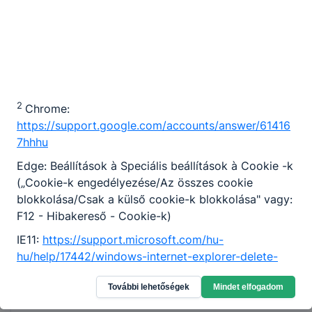
2
Chrome:
https://support.google.com/accounts/answer/61416
7hhhu
Edge: Beállítások à Speciális beállítások à Cookie -k
(„Cookie-k engedélyezése/Az összes cookie
blokkolása/Csak a külső cookie-k blokkolása" vagy:
F12 - Hibakereső - Cookie-k)
IE11:
https://support.microsoft.com/hu-
hu/help/17442/windows-internet-explorer-delete-
manage-cookies
;
Elérhetőség
További lehetőségek
Mindet elfogadom
https://support.microsoft.com/hu-