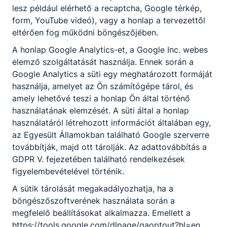
lesz például elérhető a recaptcha, Google térkép,
form, YouTube videó), vagy a honlap a tervezettől
eltérően fog működni böngészőjében.
A honlap Google Analytics-et, a Google Inc. webes
A tanév rendje
elemző szolgáltatását használja. Ennek során a
Google Analytics a süti egy meghatározott formáját
használja, amelyet az Ön számítógépe tárol, és
Aktuális információk, befizetések, beosztások
amely lehetővé teszi a honlap Ön által történő
Megtekintés
használatának elemzését. A süti által a honlap
használatáról létrehozott információt általában egy,
az Egyesült Államokban található Google szerverre
továbbítják, majd ott tárolják. Az adattovábbítás a
GDPR V. fejezetében található rendelkezések
figyelembevételével történik.
Eseménynaptár
Mutasd mind
A sütik tárolását megakadályozhatja, ha a
böngészőszoftverének használata során a
megfelelő beállításokat alkalmazza. Emellett a
‹
›
2026. augusztus
https://tools.google.com/dlpage/gaoptout?hl=en