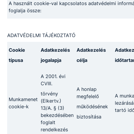
A használt cookie-val kapcsolatos adatvédelmi informá
foglalja össze:
ADATVÉDELMI TÁJÉKOZTATÓ
Cookie
Adatkezelés
Adatkezelés
Adatkez
típusa
jogalapja
célja
időtart
A 2001. évi
CVIII.
A honlap
törvény
A munk
megfelelő
Munkamenet
(Elkertv.)
Honvéd Kadét
lezárásá
cookie-k
működésének
13/A. § (3)
tartó id
bekezdésében
biztosítása
foglalt
rendelkezés