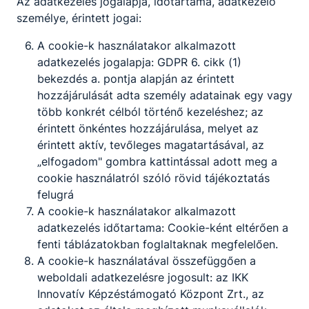
Az adatkezelés jogalapja, időtartama, adatkezelő
személye, érintett jogai:
A cookie-k használatakor alkalmazott
adatkezelés jogalapja: GDPR 6. cikk (1)
bekezdés a. pontja alapján az érintett
hozzájárulását adta személy adatainak egy vagy
több konkrét célból történő kezeléshez; az
érintett önkéntes hozzájárulása, melyet az
érintett aktív, tevőleges magatartásával, az
Egy hűvös őszi reggelen
„elfogadom" gombra kattintással adott meg a
cookie használatról szóló rövid tájékoztatás
Nincs jobb egy gőzölgő bögre forró teánál
felugrá
A cookie-k használatakor alkalmazott
adatkezelés időtartama: Cookie-ként eltérően a
Miczán Róbert
Elolvasom
fenti táblázatokban foglaltaknak megfelelően.
november 13.
A cookie-k használatával összefüggően a
weboldali adatkezelésre jogosult: az IKK
Innovatív Képzéstámogató Központ Zrt., az