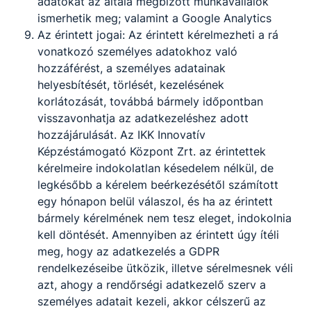
adatokat az általa megbízott munkavállalók
ismerhetik meg; valamint a Google Analytics
Az érintett jogai: Az érintett kérelmezheti a rá
vonatkozó személyes adatokhoz való
hozzáférést, a személyes adatainak
helyesbítését, törlését, kezelésének
korlátozását, továbbá bármely időpontban
A tisztelet hangján – 1956 emléke a
visszavonhatja az adatkezeléshez adott
Surányiban
hozzájárulását. Az IKK Innovatív
Képzéstámogató Központ Zrt. az érintettek
A műsorban versekkel, prózával, és látványos
kérelmeire indokolatlan késedelem nélkül, de
mozgáselemekkel idézték fel a tanulók azoknak a
legkésőbb a kérelem beérkezésétől számított
napoknak az eseményeit, amelyek meghatározóak a
egy hónapon belül válaszol, és ha az érintett
magyar történelem, a magyar nép, az ifjúság számára
azóta is.
bármely kérelmének nem tesz eleget, indokolnia
kell döntését. Amennyiben az érintett úgy ítéli
Dányi Donát
meg, hogy az adatkezelés a GDPR
Elolvasom
október 22.
rendelkezéseibe ütközik, illetve sérelmesnek véli
azt, ahogy a rendőrségi adatkezelő szerv a
személyes adatait kezeli, akkor célszerű az