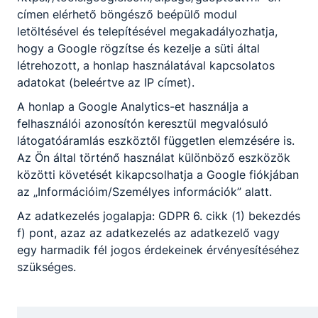
címen elérhető böngésző beépülő modul
H
K
Sze
Cs
P
Szo
V
letöltésével és telepítésével megakadályozhatja,
27
28
29
30
31
1
2
hogy a Google rögzítse és kezelje a süti által
létrehozott, a honlap használatával kapcsolatos
3
4
5
6
7
8
9
adatokat (beleértve az IP címet).
10
11
12
13
14
15
16
A honlap a Google Analytics-et használja a
17
18
19
20
21
22
23
felhasználói azonosítón keresztül megvalósuló
24
25
26
27
28
29
30
látogatóáramlás eszköztől független elemzésére is.
Az Ön által történő használat különböző eszközök
31
1
2
3
4
5
6
közötti követését kikapcsolhatja a Google fiókjában
az „Információim/Személyes információk” alatt.
Az adatkezelés jogalapja: GDPR 6. cikk (1) bekezdés
f) pont, azaz az adatkezelés az adatkezelő vagy
🔎 Nincsenek események ebben a
egy harmadik fél jogos érdekeinek érvényesítéséhez
hónapban
szükséges.