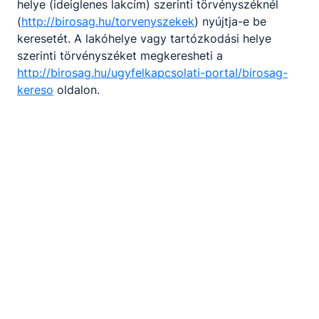
helye (ideiglenes lakcím) szerinti törvényszéknél
(
http://birosag.hu/torvenyszekek
) nyújtja-e be
keresetét. A lakóhelye vagy tartózkodási helye
szerinti törvényszéket megkeresheti a
http://birosag.hu/ugyfelkapcsolati-portal/birosag-
Just do it!
kereso
oldalon.
Just do it