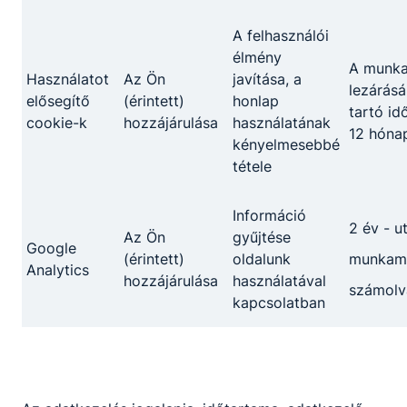
A felhasználói
Nyílt nap a
élmény
Surányiban
A munk
Használatot
Az Ön
javítása, a
lezárásá
elősegítő
(érintett)
honlap
tartó id
cookie-k
hozzájárulása
használatának
12 hóna
kényelmesebbé
tétele
A gépjármű
mechatronikai
Információ
2 év - u
technikus tanulók
Az Ön
gyűjtése
Google
(érintett)
oldalunk
munkame
Analytics
hozzájárulása
használatával
számolv
kapcsolatban
Hírek