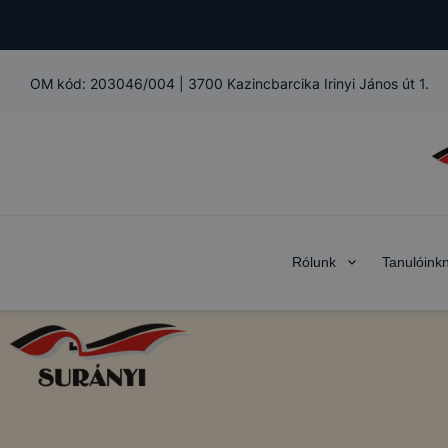
OM kód:
203046/004
|
3700 Kazincbarcika Irinyi János út 1.
Rólunk
Tanulóink