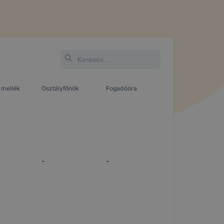
 mellék
Osztályfőnök
Fogadóóra
-
-