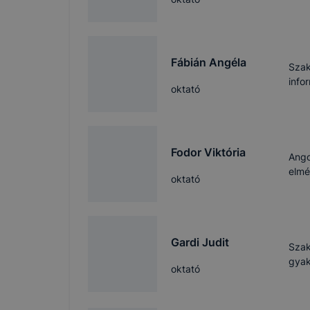
folyamatai
vagy törlés
honlapunk f
recaptcha, 
Fábián Angéla
Szak
eltérően f
info
oktató
A honlap Go
használja. 
használja, 
által törté
Fodor Viktória
Ango
létrehozott
elmé
oktató
szerverre t
található r
A sütik tár
során a meg
Gardi Judit
Szak
https://to
gyak
oktató
beépülő mod
rögzítse és
adatokat (b