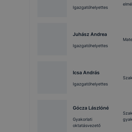
elmé
Igazgatóhelyettes
Juhász Andrea
Mate
Igazgatóhelyettes
Icsa András
Szak
Igazgatóhelyettes
COOKIE-K 
Az IKK Inno
Gócza Lászlóné
alatt működ
Szak
Gyakorlati
gyak
oktatásvezető