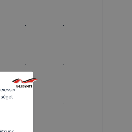
ntett
okie-k
-
-
e-k
 nélkül
-
-
ámítógépen,
 felismeri
 hordoznak
eléssel
őséget
-
-
űjtsünk