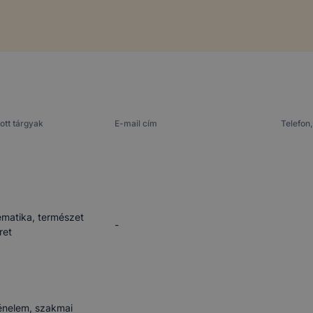
ott tárgyak
E-mail cím
Telefon,
matika, természet
-
ret
énelem, szakmai