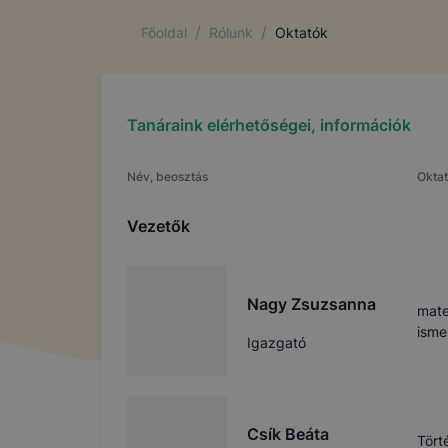
/
/
Főoldal
Rólunk
Oktatók
Tanáraink elérhetőségei, információk
Név, beosztás
Oktat
Vezetők
Nagy Zsuzsanna
mate
isme
Igazgató
Csík Beáta
Tört