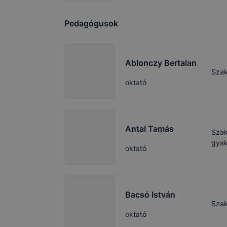
Mi az a coo
A cookie va
Pedagógusok
számítógép
funkcióval 
látogató eg
Ablonczy Bertalan
használatát
Szak
oktató
A cookie-ka
ezekkel Önt
Antal Tamás
Az IKK Inno
Szak
használ?
gyak
oktató
Jobb fe
kapcsol
látogat
Bacsó István
Honlap 
Szak
oktató
Feltétlenül