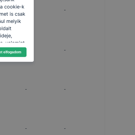
 a cookie-k
-
-
met is csak
ául melyik
oldalt
ideje,
e, valamint
-
-
et elfogadom
-
-
toztatását.
ookie-kat,
ookie-k
azó sütiket,
-
-
tóságának és