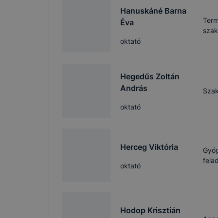
Hanuskáné Barna
A honlap a 
Term
Éva
megvalósuló
szak
történő has
oktató
fiókjában a
Az adatkeze
az adatkez
Hegedűs Zoltán
szükséges.
András
Szak
oktató
A használt
foglalja ös
Herceg Viktória
Gyó
fela
oktató
ADATVÉDE
Cookie
Hodop Krisztián