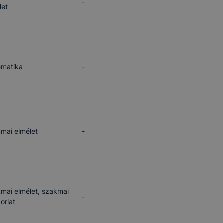
-
let
matika
-
mai elmélet
-
KEZELÉSE
vatív Képzéstámogató Központ Zrt. az ikk.hu alá tartozó 
ő honlapokon cookie-kat (sütiket) használ.
mai elmélet, szakmai
-
orlat