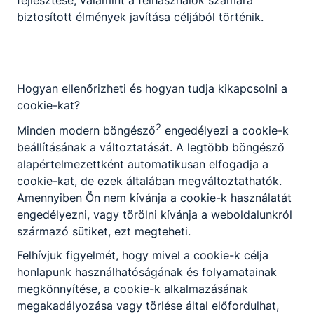
biztosított élmények javítása céljából történik.
2023. jan. 23.
Miczán Róbert
Hogyan ellenőrizheti és hogyan tudja kikapcsolni a
cookie-kat?
2
Minden modern böngésző
engedélyezi a cookie-k
beállításának a változtatását. A legtöbb böngésző
alapértelmezettként automatikusan elfogadja a
cookie-kat, de ezek általában megváltoztathatók.
Amennyiben Ön nem kívánja a cookie-k használatát
engedélyezni, vagy törölni kívánja a weboldalunkról
származó sütiket, ezt megteheti.
Kadétok a Bálnában
Felhívjuk figyelmét, hogy mivel a cookie-k célja
2023. február 13-án a Honvédelmi Minisztérium és a
honlapunk használhatóságának és folyamatainak
Magyar Honvédség a Honvédelmi és Haderő Fejlesztési
megkönnyítése, a cookie-k alkalmazásának
Programhoz kapcsolódva nagyszabású rendezvényt
megakadályozása vagy törlése által előfordulhat,
szervezett, melyen kadétjaink is részt vettek.