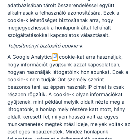
adatbázisában tárolt összerendeléssel együtt
alkalmasak a felhasználó azonosítására. Ezek a
cookie-k lehetőséget biztosítanak arra, hogy
megjegyezhessük a honlapunk által felkínált
KAPCSOLÓDÓ HÍREK
szolgáltatásokkal kapcsolatos választásait.
Teljesítményt biztosító cookie-k
[1]
A Google Analytics
cookie-kat arra használjuk,
hogy információt gyűjtsünk azzal kapcsolatban,
hogyan használják látogatóink honlapunkat. Ezek a
cookie-k nem tudják Önt személy szerint
beazonosítani, az éppen használt IP címet is csak
részben rögzítik. A cookie-k olyan információkat
gyűjtenek, mint például melyik oldalt nézte meg a
látogatónk, a honlap mely részére kattintott, hány
oldalt keresett fel, milyen hosszú volt az egyes
munkamenetek megtekintési ideje, melyek voltak az
A MAGYAR KULTÚRA NAPJA - HIMNUSZ 200
esetleges hibaüzenetek. Mindez honlapunk
A MAGYAR KULTÚRA NAPJA - HIMNUSZ 200
fejlesztése, valamint a felhasználók számára