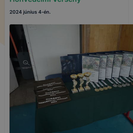
és általánosságban megkönnyítik a honlapok
használatát.
2024 június 4-én.
A cookie-kal weboldalunk nem gyűjt és nem tárol
személyes adatokat, így ezekkel Önt beazonosítani
nem lehet.
Az IKK Innovatív Képzéstámogató Központ Zrt.
milyen célból és milyen cookie-kat használ?
Jobb felhasználói élmény biztosítása
(információ gyűjtése azzal kapcsolatban,
hogyan használja Ön a honlapot és a honlap
melyik részeit látogatja leginkább)
Honlap fejlesztése
Feltétlenül szükséges, munkamenet sütik (session
cookie)
Ezek a cookie-k ahhoz szükségesek, hogy a