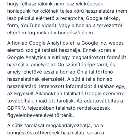
hogy felhasználóink nem lesznek képesek
honlapunk funkcióinak teljes körű használatára (nem
2023. febr. 13.
Miczán Róbert
lesz például elérhető a recaptcha, Google térkép,
form, YouTube videó), vagy a honlap a tervezettől
eltérően fog működni böngészőjében.
A honlap Google Analytics-et, a Google Inc. webes
elemző szolgáltatását használja. Ennek során a
Google Analytics a süti egy meghatározott formáját
használja, amelyet az Ön számítógépe tárol, és
amely lehetővé teszi a honlap Ön által történő
használatának elemzését. A süti által a honlap
használatáról létrehozott információt általában egy,
az Egyesült Államokban található Google szerverre
Önkéntes Surányisok a VI. Rejtvényfejtő
továbbítják, majd ott tárolják. Az adattovábbítás a
versenyen
GDPR V. fejezetében található rendelkezések
figyelembevételével történik.
Az Idővár Nyugdíjas Kulturális Klub és a Barcika Art
A sütik tárolását megakadályozhatja, ha a
szervezésében zajlott városunkban a népszerű verseny.
böngészőszoftverének használata során a
Diákjaink a feladványok javításában és a lebonyolításban