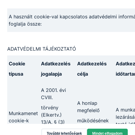
A használt cookie-val kapcsolatos adatvédelmi informá
foglalja össze:
ADATVÉDELMI TÁJÉKOZTATÓ
Cookie
Adatkezelés
Adatkezelés
Adatkez
típusa
jogalapja
célja
időtart
A 2001. évi
CVIII.
Ózdi SZC Surányi Endre Technikum,
A honlap
törvény
Szakképző Iskola és Kollégium
A munk
megfelelő
Munkamenet
(Elkertv.)
lezárásá
cookie-k
működésének
13/A. § (3)
tartó id
3700 Kazincbarcika Irinyi János út 1.
bekezdésében
biztosítása
További lehetőségek
Mindet elfogadom