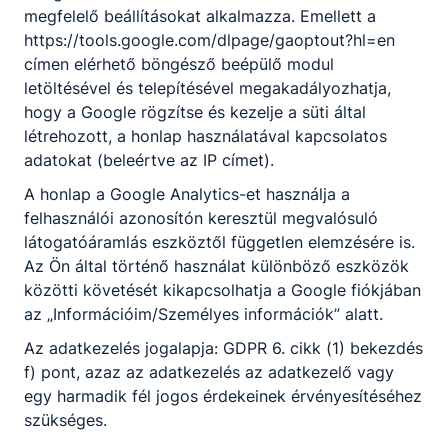
megfelelő beállításokat alkalmazza. Emellett a
segédkeztek.
https://tools.google.com/dlpage/gaoptout?hl=en
2023. febr. 18.
Csík Beáta
címen elérhető böngésző beépülő modul
letöltésével és telepítésével megakadályozhatja,
hogy a Google rögzítse és kezelje a süti által
létrehozott, a honlap használatával kapcsolatos
adatokat (beleértve az IP címet).
A honlap a Google Analytics-et használja a
felhasználói azonosítón keresztül megvalósuló
Partnereink
látogatóáramlás eszköztől független elemzésére is.
Az Ön által történő használat különböző eszközök
közötti követését kikapcsolhatja a Google fiókjában
az „Információim/Személyes információk” alatt.
Az adatkezelés jogalapja: GDPR 6. cikk (1) bekezdés
f) pont, azaz az adatkezelés az adatkezelő vagy
egy harmadik fél jogos érdekeinek érvényesítéséhez
szükséges.