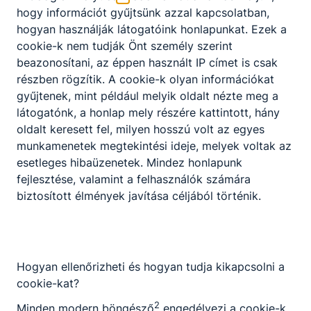
zárult
hogy információt gyűjtsünk azzal kapcsolatban,
Erasmus+
hogyan használják látogatóink honlapunkat. Ezek a
projektünk!
cookie-k nem tudják Önt személy szerint
beazonosítani, az éppen használt IP címet is csak
Intézményünk 16
részben rögzítik. A cookie-k olyan információkat
fő Surányis
gyűjtenek, mint például melyik oldalt nézte meg a
tanulója
sikeresen
látogatónk, a honlap mely részére kattintott, hány
teljesítette rövid
oldalt keresett fel, milyen hosszú volt az egyes
távú tanulási
2026.
munkamenetek megtekintési ideje, melyek voltak az
Miczán
célú mobilitását
jún.
esetleges hibaüzenetek. Mindez honlapunk
Róbert
a Vajdaságban.
17.
fejlesztése, valamint a felhasználók számára
biztosított élmények javítása céljából történik.
Hogyan ellenőrizheti és hogyan tudja kikapcsolni a
cookie-kat?
2
Minden modern böngésző
engedélyezi a cookie-k