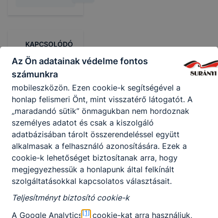
alkalmazása nélkül nem tudjuk garantálni Önnek
honlapunk használatát.
Használatot elősegítő "maradandó sütik" (persistent
KAPCSOLÓDÓ
cookie)
HÍREK
Az Ön adatainak védelme fontos
A "maradandó sütik" a honlap elhagyását követően
számunkra
is tárolódnak a számítógépen, notebookon vagy
mobileszközön. Ezen cookie-k segítségével a
honlap felismeri Önt, mint visszatérő látogatót. A
„maradandó sütik” önmagukban nem hordoznak
személyes adatot és csak a kiszolgáló
adatbázisában tárolt összerendeléssel együtt
alkalmasak a felhasználó azonosítására. Ezek a
cookie-k lehetőséget biztosítanak arra, hogy
megjegyezhessük a honlapunk által felkínált
szolgáltatásokkal kapcsolatos választásait.
Teljesítményt biztosító cookie-k
Ünnepélyes
keretek között
[1]
A Google Analytics
cookie-kat arra használjuk,