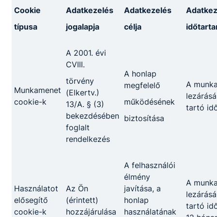
Cookie
Adatkezelés
Adatkezelés
Adatkez
típusa
jogalapja
célja
időtart
A 2001. évi
CVIII.
A honlap
törvény
A munk
megfelelő
Munkamenet
(Elkertv.)
lezárásá
cookie-k
működésének
13/A. § (3)
tartó id
bekezdésében
biztosítása
foglalt
rendelkezés
A felhasználói
Ózdi SZC
élmény
A munk
Surányi Endre
Használatot
Az Ön
javítása, a
lezárásá
Technikum,
elősegítő
(érintett)
honlap
tartó id
cookie-k
hozzájárulása
használatának
Szakképző