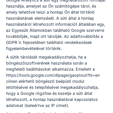
Google Analytics a süti egy meghatározott formáját
használja, amelyet az Ön számítógépe tárol, és
amely lehetővé teszi a honlap Ön által történő
használatának elemzését. A süti által a honlap
használatáról létrehozott információt általában egy,
az Egyesült Államokban található Google szerverre
továbbítják, majd ott tárolják. Az adattovábbítás a
Köszönjük
GDPR V. fejezetében található rendelkezések
Erasmus+❣️
figyelembevételével történik.
Köszönjük
Ada❣️
A sütik tárolását megakadályozhatja, ha a
böngészőszoftverének használata során a
Három hetes
megfelelő beállításokat alkalmazza. Emellett a
szerbiai
https://tools.google.com/dlpage/gaoptout?hl=en
Erasmus+
címen elérhető böngésző beépülő modul
mobilitásunk
végéhez
letöltésével és telepítésével megakadályozhatja,
érkezve
2026.
Miczán
hogy a Google rögzítse és kezelje a süti által
szeretnénk
máj. 1.
Róbert
létrehozott, a honlap használatával kapcsolatos
köszönetet
adatokat (beleértve az IP címet).
mondani