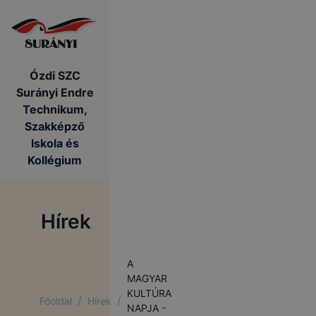
Ózdi SZC
Surányi Endre
Technikum,
Szakképző
Iskola és
Kollégium
Hírek
A
MAGYAR
KULTÚRA
/
/
Főoldal
Hírek
NAPJA -