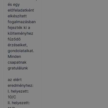
és egy
előfeladatként
elkészített
fogalmazásban
fejezték ki a
költeményhez
fűződő
érzéseiket,
gondolataikat.
Minden
csapatnak
gratulálunk
az elért
eredményhez:
I. helyezett:
10/C
COOKIE-K KEZELÉSE
II. helyezett:
Az IKK Innovatív Képzéstámogató Központ Zrt. az