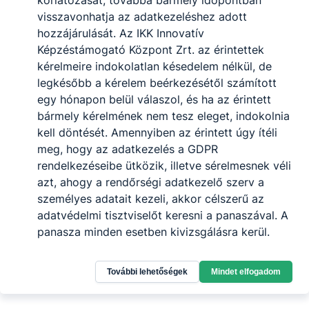
korlátozását, továbbá bármely időpontban
visszavonhatja az adatkezeléshez adott
hozzájárulását. Az IKK Innovatív
Képzéstámogató Központ Zrt. az érintettek
kérelmeire indokolatlan késedelem nélkül, de
legkésőbb a kérelem beérkezésétől számított
egy hónapon belül válaszol, és ha az érintett
bármely kérelmének nem tesz eleget, indokolnia
kell döntését. Amennyiben az érintett úgy ítéli
meg, hogy az adatkezelés a GDPR
rendelkezéseibe ütközik, illetve sérelmesnek véli
azt, ahogy a rendőrségi adatkezelő szerv a
személyes adatait kezeli, akkor célszerű az
adatvédelmi tisztviselőt keresni a panaszával. A
panasza minden esetben kivizsgálásra kerül.
Ha a panaszára kapott válasz ellenére továbbra is
További lehetőségek
Mindet elfogadom
sérelmezi azt, ahogy az adatkezelő szerv kezeli az
adatait, vagy közvetlenül az adatvédelmi