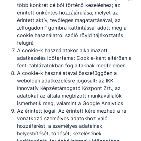
több konkrét célból történő kezeléshez; az
érintett önkéntes hozzájárulása, melyet az
érintett aktív, tevőleges magatartásával, az
„elfogadom" gombra kattintással adott meg a
cookie használatról szóló rövid tájékoztatás
felugrá
A cookie-k használatakor alkalmazott
adatkezelés időtartama: Cookie-ként eltérően a
fenti táblázatokban foglaltaknak megfelelően.
A cookie-k használatával összefüggően a
weboldali adatkezelésre jogosult: az IKK
Innovatív Képzéstámogató Központ Zrt., az
adatokat az általa megbízott munkavállalók
ismerhetik meg; valamint a Google Analytics
Az érintett jogai: Az érintett kérelmezheti a rá
vonatkozó személyes adatokhoz való
hozzáférést, a személyes adatainak
helyesbítését, törlését, kezelésének