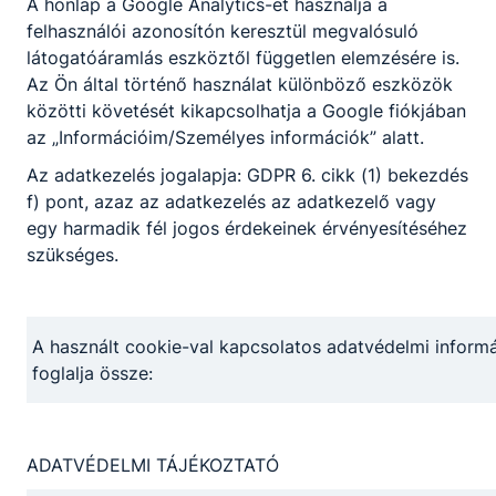
mindazoknak,
A honlap a Google Analytics-et használja a
akik
felhasználói azonosítón keresztül megvalósuló
hozzájárultak
látogatóáramlás eszköztől független elemzésére is.
ehhez a
Az Ön által történő használat különböző eszközök
tartalmas és
közötti követését kikapcsolhatja a Google fiókjában
Partnereink
élményekben
az „Információim/Személyes információk” alatt.
gazdag
időszakhoz.
Az adatkezelés jogalapja: GDPR 6. cikk (1) bekezdés
f) pont, azaz az adatkezelés az adatkezelő vagy
egy harmadik fél jogos érdekeinek érvényesítéséhez
szükséges.
A használt cookie-val kapcsolatos adatvédelmi informá
foglalja össze:
ADATVÉDELMI TÁJÉKOZTATÓ