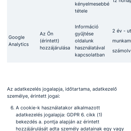
12 hóna
kényelmesebbé
Iskola és
tétele
Kollégium
Információ
2 év - u
3700 Kazincbarcika
Az Ön
gyűjtése
Google
Irinyi János út 1.
(érintett)
oldalunk
munkame
Analytics
hozzájárulása
használatával
számolv
kapcsolatban
Telefon:
48/310-
822
E-mail:
suranyi.szki.kazincbarcika@gmail.com
Az adatkezelés jogalapja, időtartama, adatkezelő
OM azonosító:
személye, érintett jogai:
203046/004
A cookie-k használatakor alkalmazott
adatkezelés jogalapja: GDPR 6. cikk (1)
bekezdés a. pontja alapján az érintett
Adatkezelés
Impresszum
hozzájárulását adta személy adatainak egy vagy