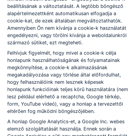
beállításának a változtatását. A legtöbb böngésző
alapértelmezettként automatikusan elfogadja a
cookie-kat, de ezek általában megváltoztathatók.
Beiratkozási
Amennyiben Ön nem kívánja a cookie-k használatát
információk
engedélyezni, vagy törölni kívánja a weboldalunkról
származó sütiket, ezt megteheti.
Ahhoz, hogy
Felhívjuk figyelmét, hogy mivel a cookie-k célja
megkezdhesd
honlapunk használhatóságának és folyamatainak
tanulmányidat
intézményünkben  8.
megkönnyítése, a cookie-k alkalmazásának
osztályos tanulmányaidat
megakadályozása vagy törlése által előfordulhat,
a jelenlegi iskoládban
2026.
hogy felhasználóink nem lesznek képesek
Miczán
eredményesen be kell
jún.
honlapunk funkcióinak teljes körű használatára (nem
Róbert
fejezned,  meg kell
10.
lesz például elérhető a recaptcha, Google térkép,
felelned a
form, YouTube videó), vagy a honlap a tervezettől
foglalkozásegészségügyi
eltérően fog működni böngészőjében.
alkalmassági
követelményeknek,  és
A honlap Google Analytics-et, a Google Inc. webes
be kell iratkoznod
elemző szolgáltatását használja. Ennek során a
intézményünkbe.