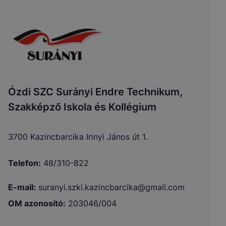
Cookie
Adatkezelés
Adatkezelés
Adatkez
típusa
jogalapja
célja
időtart
A 2001. évi
CVIII.
A honlap
Ózdi SZC Surányi Endre Technikum,
törvény
A munk
megfelelő
Munkamenet
Szakképző Iskola és Kollégium
(Elkertv.)
lezárásá
cookie-k
működésének
13/A. § (3)
tartó id
bekezdésében
biztosítása
3700 Kazincbarcika Irinyi János út 1.
foglalt
rendelkezés
Telefon:
48/310-822
A felhasználói
E-mail:
suranyi.szki.kazincbarcika@gmail.com
élmény
A munk
OM azonosító:
203046/004
Használatot
Az Ön
javítása, a
lezárásá
elősegítő
(érintett)
honlap
tartó id