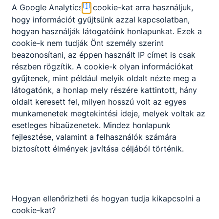
[1]
A Google Analytics
cookie-kat arra használjuk,
Épületvillamosság
Előjelentkezés
Villamoshálózat
hogy információt gyűjtsünk azzal kapcsolatban,
Villamos készülék és berendezésszerelő
hogyan használják látogatóink honlapunkat. Ezek a
Elektronika és elektrotechnika ágazat képzése,
cookie-k nem tudják Önt személy szerint
amely szakképzettség megszerzésével zárul.
beazonosítani, az éppen használt IP címet is csak
Lehetséges szakmairányok: Épületvillamosság
KKK/PTT
részben rögzítik. A cookie-k olyan információkat
szakmairány, Villamoshálózat szakmairány,
KKK letöltése (pdf)
gyűjtenek, mint például melyik oldalt nézte meg a
Villamos készülék és berendezésszerelő
PTT letöltése (pdf)
látogatónk, a honlap mely részére kattintott, hány
szakmairány.
oldalt keresett fel, milyen hosszú volt az egyes
A villanyszerelő épületek, létesítmények és
Okleveles technikusképzés
munkamenetek megtekintési ideje, melyek voltak az
hálózatok hagyományos és intelligens villamos és
esetleges hibaüzenetek. Mindez honlapunk
Nem
napelemes rendszerének kialakítását végző
fejlesztése, valamint a felhasználók számára
szakember. Az ipari és kommunális létesítmények
biztosított élmények javítása céljából történik.
villamos berendezésének szerelése során
kapcsoló- és elosztóberendezést telepít, ipari
energiaelosztó vezetéket, szabadvezetéket,
kábelt, vezérlő- és szabályozókészüléket,
Hogyan ellenőrizheti és hogyan tudja kikapcsolni a
berendezést szerel, javít. Feladatkörébe tartozik a
cookie-kat?
villamos ellenőrző mérések, vizsgálatok és