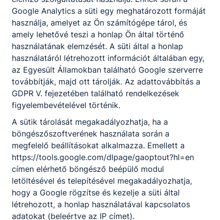
gyengeáramú hálózatot létesít;
Google Analytics a süti egy meghatározott formáját
hagyományos és intelligens épület villamos
használja, amelyet az Ön számítógépe tárol, és
berendezését szereli, javítja, karbantartja,
amely lehetővé teszi a honlap Ön által történő
kezelését betanítja;
használatának elemzését. A süti által a honlap
egyszerű multimédiás és kommunikációs
használatáról létrehozott információt általában egy,
alkalmazásokat kezel, terveket, műszaki
az Egyesült Államokban található Google szerverre
leírásokat olvas, értelmez;
továbbítják, majd ott tárolják. Az adattovábbítás a
kisgépeket, mérőműszereket,
GDPR V. fejezetében található rendelkezések
kéziszerszámokat használ a technológiai
figyelembevételével történik.
alapműveleteknél.
A sütik tárolását megakadályozhatja, ha a
böngészőszoftverének használata során a
megfelelő beállításokat alkalmazza. Emellett a
https://tools.google.com/dlpage/gaoptout?hl=en
Megosztás
címen elérhető böngésző beépülő modul
letöltésével és telepítésével megakadályozhatja,
hogy a Google rögzítse és kezelje a süti által
létrehozott, a honlap használatával kapcsolatos
adatokat (beleértve az IP címet).