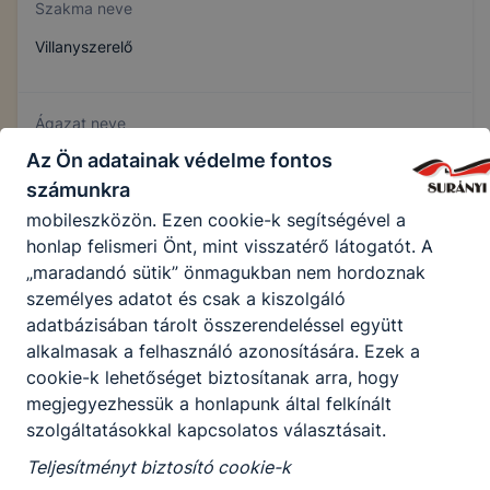
Szakma neve
törlődnek a számítógépéről. Ezen cookie-k
alkalmazása nélkül nem tudjuk garantálni Önnek
Villanyszerelő
honlapunk használatát.
Használatot elősegítő "maradandó sütik" (persistent
Ágazat neve
cookie)
Az Ön adatainak védelme fontos
Elektronika és elektrotechnika
A "maradandó sütik" a honlap elhagyását követően
számunkra
is tárolódnak a számítógépen, notebookon vagy
mobileszközön. Ezen cookie-k segítségével a
Szakmajegyzék száma
honlap felismeri Önt, mint visszatérő látogatót. A
„maradandó sütik” önmagukban nem hordoznak
407130407
személyes adatot és csak a kiszolgáló
adatbázisában tárolt összerendeléssel együtt
alkalmasak a felhasználó azonosítására. Ezek a
Képzés időtartama
cookie-k lehetőséget biztosítanak arra, hogy
3 év
megjegyezhessük a honlapunk által felkínált
szolgáltatásokkal kapcsolatos választásait.
Teljesítményt biztosító cookie-k
Választható szakmairányok: