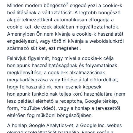
beállítások elvégzése is.
2
Minden modern böngésző
engedélyezi a cookie-k
beállításának a változtatását. A legtöbb böngésző
Ajánlott mindazon ﬁatalok számára, akiket
alapértelmezettként automatikusan elfogadja a
nemcsak vonz a villamosság, de készek a felelős
cookie-kat, de ezek általában megváltoztathatók.
munkavégzésre egy olyan szakmában, amely
Amennyiben Ön nem kívánja a cookie-k használatát
napjainkra rendkívül felértékelődött. A szakma jó
engedélyezni, vagy törölni kívánja a weboldalunkról
perspektívát és változatos feladatokat kínál.
származó sütiket, ezt megteheti.
Felhívjuk figyelmét, hogy mivel a cookie-k célja
KOMPETENCIAELVÁRÁS
honlapunk használhatóságának és folyamatainak
Logikai gondolkodás, jó szemmérték, tér- és
megkönnyítése, a cookie-k alkalmazásának
színlátás, önállóság, kézügyesség,
megakadályozása vagy törlése által előfordulhat,
problémamegoldó képesség, csapatmunkában
hogy felhasználóink nem lesznek képesek
együttműködési készség.
honlapunk funkcióinak teljes körű használatára (nem
lesz például elérhető a recaptcha, Google térkép,
form, YouTube videó), vagy a honlap a tervezettől
A SZAKKÉPZETTSÉGGEL RENDELKEZŐ
eltérően fog működni böngészőjében.
fogyasztásmérő helyet alakít ki, lakás és
A honlap Google Analytics-et, a Google Inc. webes
épület elosztó berendezést szerel, erős- és
elemző szolgáltatását használja. Ennek során a