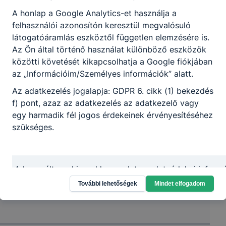
A honlap a Google Analytics-et használja a
felhasználói azonosítón keresztül megvalósuló
Partnereink
látogatóáramlás eszköztől független elemzésére is.
Az Ön által történő használat különböző eszközök
közötti követését kikapcsolhatja a Google fiókjában
az „Információim/Személyes információk” alatt.
Az adatkezelés jogalapja: GDPR 6. cikk (1) bekezdés
f) pont, azaz az adatkezelés az adatkezelő vagy
egy harmadik fél jogos érdekeinek érvényesítéséhez
szükséges.
A használt cookie-val kapcsolatos adatvédelmi informá
foglalja össze:
További lehetőségek
Mindet elfogadom
ADATVÉDELMI TÁJÉKOZTATÓ