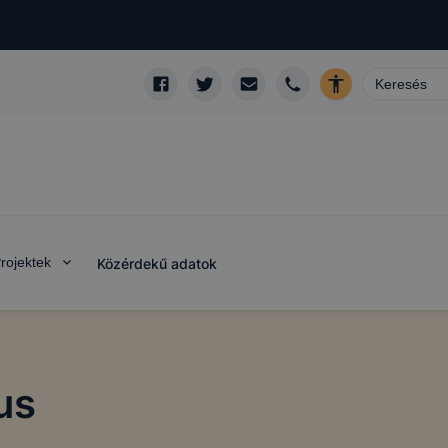
rojektek
Közérdekű adatok
domainek
us