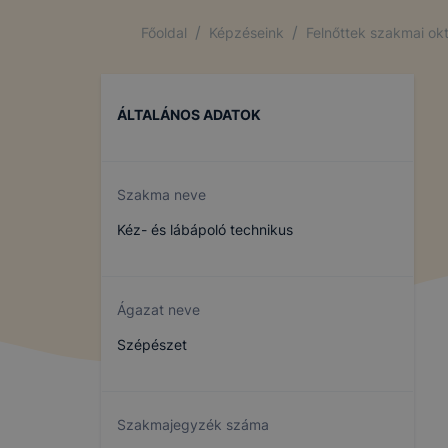
A cookie va
/
/
Főoldal
Képzéseink
Felnőttek szakmai ok
számítógép
funkcióval 
látogató eg
használatát
ÁLTALÁNOS ADATOK
A cookie-ka
ezekkel Önt
Szakma neve
Kéz- és lábápoló technikus
Az IKK Inno
használ?
Jobb fe
Ágazat neve
kapcsol
látogat
Szépészet
Honlap 
Feltétlenül
Szakmajegyzék száma
Ezek a cook