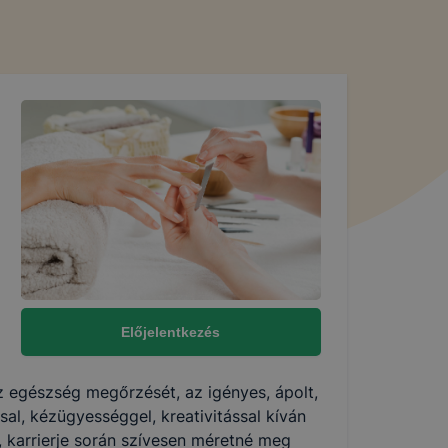
l a
talan
yzik a
pok
 így
n cookie-kat
részeit
Előjelentkezés
az egészség megőrzését, az igényes, ápolt,
al, kézügyességgel, kreativitással kíván
, karrierje során szívesen méretné meg