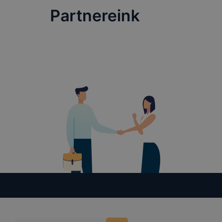
vagy törlés
Partnereink
honlapunk f
recaptcha, 
eltérően f
A honlap Go
használja. 
használja, 
által törté
létrehozott
szerverre t
található r
A sütik tár
során a meg
https://to
beépülő mod
rögzítse és
adatokat (b