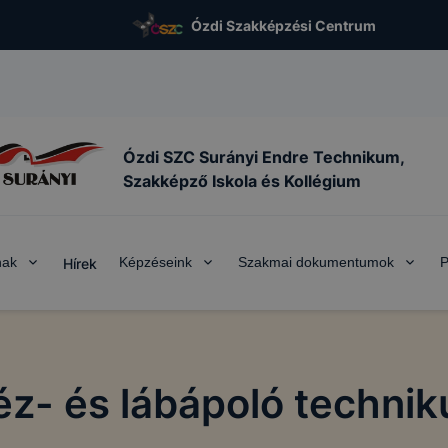
Ózdi Szakképzési Centrum
Ózdi SZC Surányi Endre Technikum,
Szakképző Iskola és Kollégium
nak
Képzéseink
Szakmai dokumentumok
P
Hírek
KEZELÉSE
vatív Képzéstámogató Központ Zrt. az ikk.hu alá tartozó 
ő honlapokon cookie-kat (sütiket) használ.
éz- és lábápoló technik
kie?