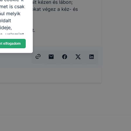
avító folyamatait kézen és lábon;
met is csak
; egyéb feladatokat végez a kéz- és
ául melyik
oldalt
öm ápolására;
ideje,
api feladatokat.
e, valamint
et elfogadom
toztatását.
ookie-kat,
ookie-k
azó sütiket,
tóságának és
yozása