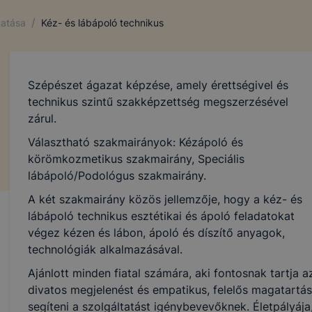
gy másnéven süti egy kisméretű adatfájl, amely akkor kerü
/
tatása
Kéz- és lábápoló technikus
re, amikor Ön egy weboldalt látogat meg. A cookie-k szám
rendelkeznek, többek között információt gyűjtenek, megjeg
yéni beállításait és általánosságban megkönnyítik a honla
.
Szépészet ágazat képzése, amely érettségivel és
l weboldalunk nem gyűjt és nem tárol személyes adatokat,
technikus szintű szakképzettség megszerzésével
 beazonosítani nem lehet.
zárul.
Választható szakmairányok: Kézápoló és
körömkozmetikus szakmairány, Speciális
vatív Képzéstámogató Központ Zrt. milyen célból és milye
lábápoló/Podológus szakmairány.
A két szakmairány közös jellemzője, hogy a kéz- és
lhasználói élmény biztosítása (információ gyűjtése azzal
lábápoló technikus esztétikai és ápoló feladatokat
atban, hogyan használja Ön a honlapot és a honlap melyik 
végez kézen és lábon, ápoló és díszítő anyagok,
ja leginkább)
technológiák alkalmazásával.
fejlesztése
Ajánlott minden fiatal számára, aki fontosnak tartja 
 szükséges, munkamenet sütik (session cookie)
divatos megjelenést és empatikus, felelős magatartáss
segíteni a szolgáltatást igénybevevőknek. Életpályája
ie-k ahhoz szükségesek, hogy a felhasználók zavartalanul