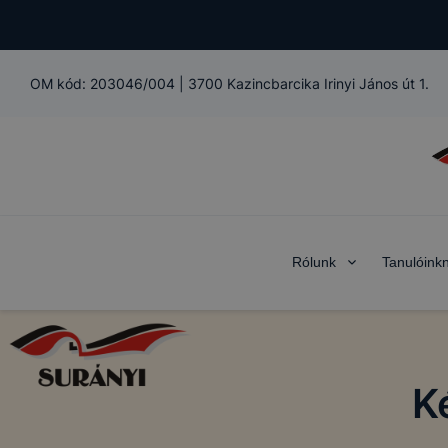
OM kód:
203046/004
|
3700 Kazincbarcika Irinyi János út 1.
Rólunk
Tanulóink
COOKIE-K 
Az IKK Inno
alatt működ
K
Mi az a coo