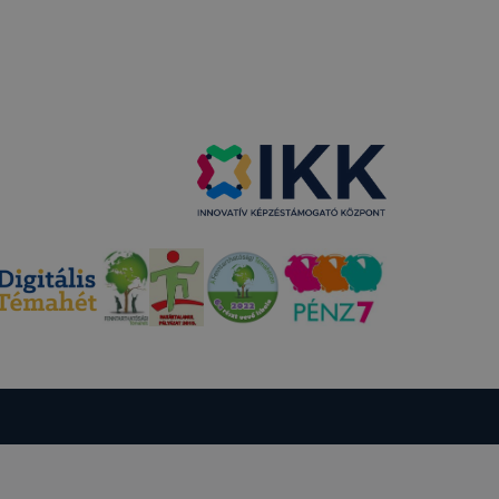
sek
ető a
ezettől
sát
ormáját
a honlap Ön
ról
tó Google
 fejezetében
nálata
észő
 a Google
csolatos