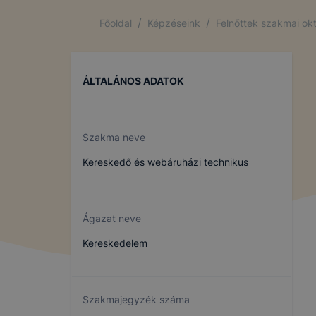
A cookie va
számítógép
/
/
Főoldal
Képzéseink
Felnőttek szakmai ok
funkcióval 
látogató eg
használatát
ÁLTALÁNOS ADATOK
A cookie-ka
ezekkel Önt
Szakma neve
Az IKK Inno
Kereskedő és webáruházi technikus
használ?
Jobb fe
Ágazat neve
kapcsol
látogat
Kereskedelem
Honlap 
Feltétlenül
Szakmajegyzék száma
Ezek a cook