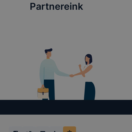
vagy törlés
Partnereink
honlapunk f
recaptcha, 
eltérően f
A honlap Go
használja. 
használja, 
által törté
létrehozott
szerverre t
található r
A sütik tár
során a meg
https://to
beépülő mod
rögzítse és
adatokat (b
A honlap a 