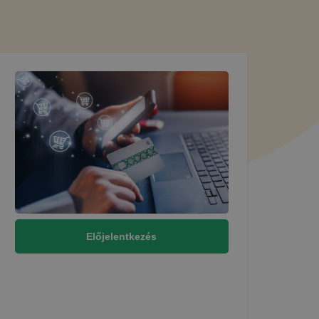
l a
talan
yzik a
pok
 így
n cookie-kat
részeit
Előjelentkezés