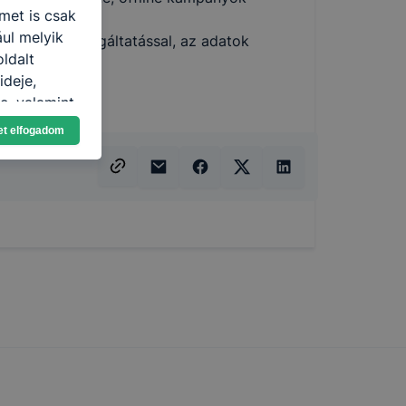
met is csak
ául melyik
vel, az adatszolgáltatással, az adatok
oldalt
okat;
ideje,
e, valamint
et elfogadom
toztatását.
ookie-kat,
ookie-k
azó sütiket,
tóságának és
yozása