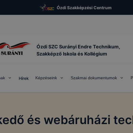
Ózdi Szakképzési Centrum
Ózdi SZC Surányi Endre Technikum,
Szakképző Iskola és Kollégium
nak
Képzéseink
Szakmai dokumentumok
P
Hírek
KEZELÉSE
vatív Képzéstámogató Központ Zrt. az ikk.hu alá tartozó 
ő honlapokon cookie-kat (sütiket) használ.
kedő és webáruházi tec
kie?