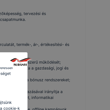
ntett
okie-k
vezőképesség, tervezési és
, csapatmunka.
e-k
 nélkül
culatát, termék-, ár-, értékesítési- és
ámítógépen,
 felismeri
vékenységet;
 hordoznak
mi egység szabályszerű működését;
eléssel
ben alkalmazza a gazdasági, jogi és
őséget
lvántartásokat, a bónusz rendszereket;
eteinek alkalmazásával irányítja a
matszervezését, informatikai
űjtsünk
 a cookie-k
az aktuális online, offline kampányok