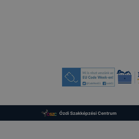
e által előfordulhat, hogy felhasználóink nem lesznek képe
unkcióinak teljes körű használatára (nem lesz például elérh
Google térkép, form, YouTube videó), vagy a honlap a terv
og működni böngészőjében.
ogle Analytics-et, a Google Inc. webes elemző szolgáltatá
Ennek során a Google Analytics a süti egy meghatározott f
amelyet az Ön számítógépe tárol, és amely lehetővé teszi 
nő használatának elemzését. A süti által a honlap használatá
 információt általában egy, az Egyesült Államokban találha
ovábbítják, majd ott tárolják. Az adattovábbítás a GDPR V.
endelkezések figyelembevételével történik.
olását megakadályozhatja, ha a böngészőszoftverének hasz
felelő beállításokat alkalmazza. Emellett a
ols.google.com/dlpage/gaoptout?hl=en címen elérhető böng
ul letöltésével és telepítésével megakadályozhatja, hogy
Ózdi Szakképzési Centrum
 kezelje a süti által létrehozott, a honlap használatával kap
eleértve az IP címet).
Google Analytics-et használja a felhasználói azonosítón ke