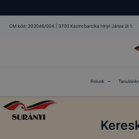
OM kód:
203046/004
|
3700 Kazincbarcika Irinyi János út 1.
Rólunk
Tanulóink
COOKIE-K 
Az IKK Inno
alatt működ
Keres
Mi az a coo