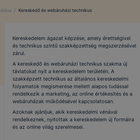
gy másnéven süti egy kisméretű adatfájl, amely akkor kerü
re, amikor Ön egy weboldalt látogat meg. A cookie-k szám
/
tatása
Kereskedő és webáruházi technikus
rendelkeznek, többek között információt gyűjtenek, megjeg
yéni beállításait és általánosságban megkönnyítik a honla
.
Kereskedelem ágazat képzése, amely érettségivel
l weboldalunk nem gyűjt és nem tárol személyes adatokat,
és technikus szintű szakképzettség megszerzésével
 beazonosítani nem lehet.
zárul.
A kereskedő és webáruházi technikus szakma új
távlatokat nyit a kereskedelem területén. A
vatív Képzéstámogató Központ Zrt. milyen célból és milye
szakképzett technikus az általános kereskedelmi
folyamatok megismerése mellett alapos tudással
lhasználói élmény biztosítása (információ gyűjtése azzal
rendelkezik a marketing, az online értékesítés és a
atban, hogyan használja Ön a honlapot és a honlap melyik 
webáruházak működésével kapcsolatosan.
ja leginkább)
Azoknak ajánljuk, akik kereskedelmi vénával
fejlesztése
rendelkeznek, nyitottak a kereskedelem új formáira
 szükséges, munkamenet sütik (session cookie)
és az online világ szerelmesei.
ie-k ahhoz szükségesek, hogy a felhasználók zavartalanul