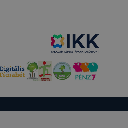
sek
ető a
ezettől
sát
ormáját
a honlap Ön
ról
tó Google
 fejezetében
nálata
észő
 a Google
csolatos
resztül