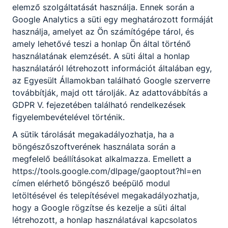
ellátja az eladásra kerülő áruk átvételével,
elemző szolgáltatását használja. Ennek során a
raktározásával, készletezésével és
Google Analytics a süti egy meghatározott formáját
állagmegóvásával kapcsolatos
használja, amelyet az Ön számítógépe tárol, és
feladatokat;
amely lehetővé teszi a honlap Ön által történő
kialakítja és fenntartja az üzlet polcképét;
használatának elemzését. A süti által a honlap
kezeli a kereskedelmi egységekben
használatáról létrehozott információt általában egy,
használatos szoftvereket és mobil
az Egyesült Államokban található Google szerverre
alkalmazásokat;
továbbítják, majd ott tárolják. Az adattovábbítás a
elvégzi az online értékesítéshez
GDPR V. fejezetében található rendelkezések
kapcsolódó szolgáltatásokat;
figyelembevételével történik.
szakszerűen használja a pénztárgépet;
A sütik tárolását megakadályozhatja, ha a
kezeli a vevői panaszokat;
böngészőszoftverének használata során a
kezeli a szakterületének megfelelő
megfelelő beállításokat alkalmazza. Emellett a
gépeket, berendezéseket, eszközöket.
https://tools.google.com/dlpage/gaoptout?hl=en
címen elérhető böngésző beépülő modul
letöltésével és telepítésével megakadályozhatja,
Megosztás
hogy a Google rögzítse és kezelje a süti által
létrehozott, a honlap használatával kapcsolatos