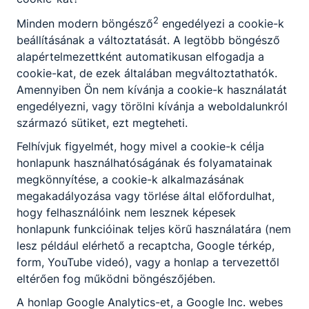
KOMPETENCIAELVÁRÁS
2
Minden modern böngésző
engedélyezi a cookie-k
Önállóság, felelősségtudat, kommunikációs
beállításának a változtatását. A legtöbb böngésző
készség, csapatban való együttműködés,
alapértelmezettként automatikusan elfogadja a
precizitás, problémamegoldó képesség, jó
cookie-kat, de ezek általában megváltoztathatók.
kapcsolatteremtő képesség, empátia, digitális
Amennyiben Ön nem kívánja a cookie-k használatát
eszközök készségszintű használata.
engedélyezni, vagy törölni kívánja a weboldalunkról
származó sütiket, ezt megteheti.
Felhívjuk figyelmét, hogy mivel a cookie-k célja
A SZAKKÉPZETTSÉGGEL RENDELKEZŐ
honlapunk használhatóságának és folyamatainak
komplex értékesítői feladatot lát el;
megkönnyítése, a cookie-k alkalmazásának
felméri a vásárló igényeit, bemutatja az
megakadályozása vagy törlése által előfordulhat,
árut és a lehetséges kapcsolódó
hogy felhasználóink nem lesznek képesek
szolgáltatásokat, szakmai tanácsaival
honlapunk funkcióinak teljes körű használatára (nem
segíti a vásárlót a döntésében;
lesz például elérhető a recaptcha, Google térkép,
közreműködik az árubeszerzés
form, YouTube videó), vagy a honlap a tervezettől
folyamatában, előkészíti a megrendelést
eltérően fog működni böngészőjében.
és megrendeli az árut;
A honlap Google Analytics-et, a Google Inc. webes