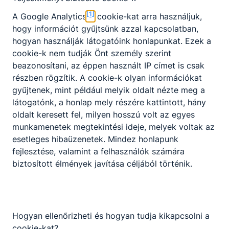
Nem válaszható
Előjelentkezés
[1]
A Google Analytics
cookie-kat arra használjuk,
hogy információt gyűjtsünk azzal kapcsolatban,
Kereskedelem ágazat képzése, amely
hogyan használják látogatóink honlapunkat. Ezek a
KKK/PTT
szakképzettség megszerzésével zárul.
cookie-k nem tudják Önt személy szerint
KKK letöltése (pdf)
A kereskedelmi értékesítő a korszerű
beazonosítani, az éppen használt IP címet is csak
PTT letöltése (pdf)
eladástechnikák alkalmazásával kiszolgálja és
részben rögzítik. A cookie-k olyan információkat
tájékoztatja a vásárlókat.
gyűjtenek, mint például melyik oldalt nézte meg a
Okleveles technikusképzés
látogatónk, a honlap mely részére kattintott, hány
Értékesítési stratégiája a vevői igényeken alapul,
Nem
oldalt keresett fel, milyen hosszú volt az egyes
tevékenysége kiterjed továbbá az áru
munkamenetek megtekintési ideje, melyek voltak az
beszerzésére, átvételére, készlet kezelésére,
esetleges hibaüzenetek. Mindez honlapunk
állagmegóvására és a környezetvédelemre.
fejlesztése, valamint a felhasználók számára
Ajánlott minden ﬁatal számára, aki szeret
biztosított élmények javítása céljából történik.
emberekkel foglalkozni, szereti a változatos
kihívásokat, ösztönzi a kereskedelem
dinamizmusa, fontos számára a hosszú távú
karrierlehetőség.
Hogyan ellenőrizheti és hogyan tudja kikapcsolni a
cookie-kat?