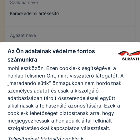
bezárásával ezek a cookie-k automatikusan
Szakma neve
törlődnek a számítógépéről. Ezen cookie-k
Kereskedelmi értékesítő
alkalmazása nélkül nem tudjuk garantálni Önnek
honlapunk használatát.
Használatot elősegítő "maradandó sütik" (persistent
Ágazat neve
cookie)
Kereskedelem
Az Ön adatainak védelme fontos
A "maradandó sütik" a honlap elhagyását követően
számunkra
is tárolódnak a számítógépen, notebookon vagy
mobileszközön. Ezen cookie-k segítségével a
Szakmajegyzék száma
honlap felismeri Önt, mint visszatérő látogatót. A
404161302
„maradandó sütik” önmagukban nem hordoznak
személyes adatot és csak a kiszolgáló
adatbázisában tárolt összerendeléssel együtt
Képzés időtartama
alkalmasak a felhasználó azonosítására. Ezek a
3 év
cookie-k lehetőséget biztosítanak arra, hogy
megjegyezhessük a honlapunk által felkínált
szolgáltatásokkal kapcsolatos választásait.
Választható szakmairányok:
Teljesítményt biztosító cookie-k