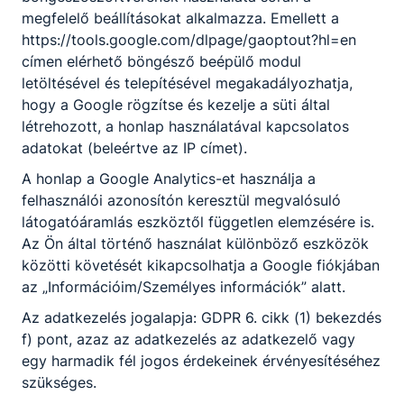
megfelelő beállításokat alkalmazza. Emellett a
a gyártott gépjárművek villamos hálózatát
https://tools.google.com/dlpage/gaoptout?hl=en
és a hálózati kommunikációs rendszereit
címen elérhető böngésző beépülő modul
ismeri, diagnosztizálja és gyártói
letöltésével és telepítésével megakadályozhatja,
utasítások alapján javítja, kezeli a
hogy a Google rögzítse és kezelje a süti által
járműveket és azok rendszereit;
létrehozott, a honlap használatával kapcsolatos
ismeri a gépjárművek gépészeti
adatokat (beleértve az IP címet).
rendszereit és azok működését.
Mechanikus és elektromos alkatrészeket
A honlap a Google Analytics-et használja a
össze- és szétszerel, valamint ellenőriz;
felhasználói azonosítón keresztül megvalósuló
képes a gépjárműben található kis- vagy
látogatóáramlás eszköztől független elemzésére is.
nagynyomású folyadékok, légnemű
Az Ön által történő használat különböző eszközök
anyagok vezetésére szolgáló, illetve
közötti követését kikapcsolhatja a Google fiókjában
elektromos kábel-csatlakozók szakszerű
az „Információim/Személyes információk” alatt.
csatlakoztatására, oldására, javítására,
Az adatkezelés jogalapja: GDPR 6. cikk (1) bekezdés
cseréjére;
f) pont, azaz az adatkezelés az adatkezelő vagy
járműveket és rendszereket karbantart,
egy harmadik fél jogos érdekeinek érvényesítéséhez
javít és beállít;
szükséges.
a munkahelyi logisztikai ismereteket