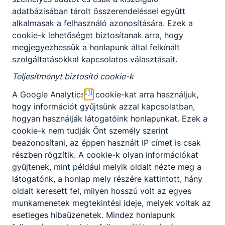
Választható szakmairányok:
adatbázisában tárolt összerendeléssel együtt
alkalmasak a felhasználó azonosítására. Ezek a
Gyártás
Előjelentkezés
cookie-k lehetőséget biztosítanak arra, hogy
Motorkerékpár- és versenymotorszerelés
megjegyezhessük a honlapunk által felkínált
Szerviz
Specializált gép- és járműgyártás ágazat képzése,
szolgáltatásokkal kapcsolatos választásait.
amely érettségivel és technikus szintű
szakképzettség megszerzésével zárul.
Teljesítményt biztosító cookie-k
KKK/PTT
Választható szakmairányok: Gyártás,
[1]
KKK letöltése (pdf)
A Google Analytics
cookie-kat arra használjuk,
Motorkerékpár- és versenymotorszerelés, Szerviz.
PTT letöltése (pdf)
hogy információt gyűjtsünk azzal kapcsolatban,
hogyan használják látogatóink honlapunkat. Ezek a
A Gépjármű-mechatronikai technikus munkája
cookie-k nem tudják Önt személy szerint
során a közúti járművek gyártásának,
Okleveles technikusképzés
beazonosítani, az éppen használt IP címet is csak
szervizelésének, illetve karbantartásának műszaki
Igen
részben rögzítik. A cookie-k olyan információkat
feltételeit biztosító tevékenységeket lát el. Ez
gyűjtenek, mint például melyik oldalt nézte meg a
magában foglalja a gépjárművek valamennyi
látogatónk, a honlap mely részére kattintott, hány
gépészeti, villamos és elektronikus egységeire
oldalt keresett fel, milyen hosszú volt az egyes
vonatkozó karbantartási, műszaki
munkamenetek megtekintési ideje, melyek voltak az
állapotvizsgálati, hibafeltárási, hibaelhárítási,
esetleges hibaüzenetek. Mindez honlapunk
beállítási és fenntartási műveleteit. Alternatív