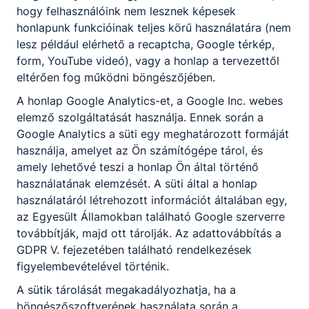
feladatait, szervizműveleteket
hogy felhasználóink nem lesznek képesek
megelőzően, illetve azokat követően
honlapunk funkcióinak teljes körű használatára (nem
önállóan elvégzi, illetve elvégezteti;
lesz például elérhető a recaptcha, Google térkép,
ismeri a munkahelyére vonatkozó
form, YouTube videó), vagy a honlap a tervezettől
vegyianyagkezelési-, környezetvédelmi-,
eltérően fog működni böngészőjében.
tűz- és munkavédelmi előírásokat;
A honlap Google Analytics-et, a Google Inc. webes
ismeri, kezeli és karbantartja a
elemző szolgáltatását használja. Ennek során a
munkafolyamatainak végrehajtásához
Google Analytics a süti egy meghatározott formáját
szükséges szerszámokat, gépeket,
használja, amelyet az Ön számítógépe tárol, és
berendezéseket;
amely lehetővé teszi a honlap Ön által történő
járművek vagy alkatrészeinek ellenőrzése,
használatának elemzését. A süti által a honlap
minősítése, feltárt hiba esetén a javítás
használatáról létrehozott információt általában egy,
és/vagy a csere elvégzése;
az Egyesült Államokban található Google szerverre
a gyártási folyamatban minőségellenőrzést
továbbítják, majd ott tárolják. Az adattovábbítás a
végez, ellenőrzi a gyártósorról lekerülő
GDPR V. fejezetében található rendelkezések
gépjárművek minőségét és üzembe helyezi
figyelembevételével történik.
a járműveket;
A sütik tárolását megakadályozhatja, ha a
munkája során speciális diagnosztikai,
böngészőszoftverének használata során a
mérő- és beállító rendszereket alkalmaz;