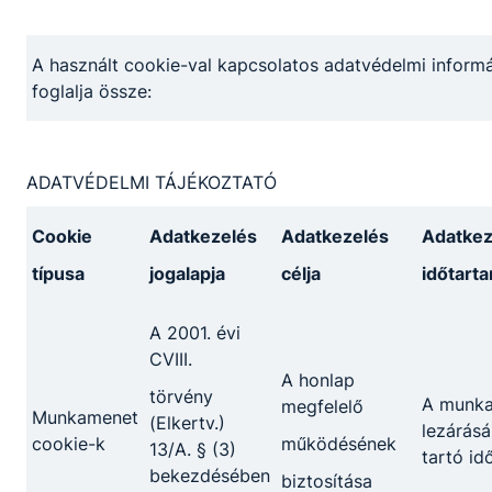
alkalmaz;
elvégzi a javítandó gépjármű
állapotfelmérését, hiba megállapítását;
A használt cookie-val kapcsolatos adatvédelmi informá
ismeri és használja a munkájához
foglalja össze:
szükséges irodai és gyártástámogató
informatikai rendszereket, tisztában van az
adatbiztonság felelősségével és
ADATVÉDELMI TÁJÉKOZTATÓ
fogalmával, a személyes adatok
kezelésének alapvető szabályaival.
Cookie
Adatkezelés
Adatkezelés
Adatkez
típusa
jogalapja
célja
időtart
Megosztás
A 2001. évi
CVIII.
A honlap
törvény
A munk
megfelelő
Munkamenet
(Elkertv.)
lezárásá
cookie-k
működésének
13/A. § (3)
tartó id
bekezdésében
biztosítása