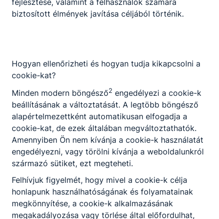
fejlesztése, valamint a felhasználók számára
gépjármű hajtások (pl.: hibrid- vagy tiszta
biztosított élmények javítása céljából történik.
elektromos hajtás, LPG vagy CNG, stb.)
Ajánlott minden fiatal számára, aki szereti a
gépjárműveket és kíváncsi az előállításukra.
Javasolt továbbá azoknak, akik szeretik a
Hogyan ellenőrizheti és hogyan tudja kikapcsolni a
látványos eredményeket, valamint érdeklődnek az
cookie-kat?
alternatív hajtású járművek iránt.
2
Minden modern böngésző
engedélyezi a cookie-k
beállításának a változtatását. A legtöbb böngésző
KOMPETENCIAELVÁRÁS
alapértelmezettként automatikusan elfogadja a
Erős műszaki érzék, kézügyesség, informatikai
cookie-kat, de ezek általában megváltoztathatók.
ismeretek, szakszerű kommunikáció,
Amennyiben Ön nem kívánja a cookie-k használatát
minőségszemlélet, csapatmunka.
engedélyezni, vagy törölni kívánja a weboldalunkról
származó sütiket, ezt megteheti.
Felhívjuk figyelmét, hogy mivel a cookie-k célja
A SZAKKÉPZETTSÉGGEL RENDELKEZŐ
honlapunk használhatóságának és folyamatainak
ügyfelével megfelelően kommunikál,
megkönnyítése, a cookie-k alkalmazásának
gépkocsiátvétel, -átadás és -kezelés
megakadályozása vagy törlése által előfordulhat,