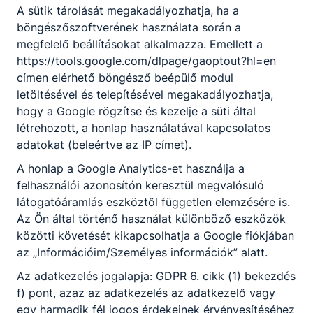
A sütik tárolását megakadályozhatja, ha a
böngészőszoftverének használata során a
KOMPETENCIAELVÁRÁS
megfelelő beállításokat alkalmazza. Emellett a
Precizitás, jó állóképesség, magas fokú
https://tools.google.com/dlpage/gaoptout?hl=en
szervezőkészség, gyors döntésképesség, kiváló
címen elérhető böngésző beépülő modul
konﬂiktusmegoldó készség, gyakorlatias
letöltésével és telepítésével megakadályozhatja,
feladatértelmezés, rendszerező képesség,
hogy a Google rögzítse és kezelje a süti által
problémaelemzés és -megoldás, gyors
létrehozott, a honlap használatával kapcsolatos
hibaelhárítás, intenzív munkavégzés, műszaki
adatokat (beleértve az IP címet).
érzék.
A honlap a Google Analytics-et használja a
felhasználói azonosítón keresztül megvalósuló
látogatóáramlás eszköztől független elemzésére is.
A SZAKKÉPZETTSÉGGEL RENDELKEZŐ
Az Ön által történő használat különböző eszközök
AZ EGÉSZSÉGÜGYI ASSZISZTENS
közötti követését kikapcsolhatja a Google fiókjában
SZAKKÉPZETTSÉGGEL RENDELKEZŐ
az „Információim/Személyes információk” alatt.
előkészíti a rendelőt és a beteget a
Az adatkezelés jogalapja: GDPR 6. cikk (1) bekezdés
vizsgálatokra; közreműködik a vizsgálatok
f) pont, azaz az adatkezelés az adatkezelő vagy
és a beavatkozások során, önálló
egy harmadik fél jogos érdekeinek érvényesítéséhez