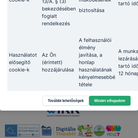
13/A. § (3)
tartó id
bekezdésében
biztosítása
foglalt
Megosztás
rendelkezés
A felhasználói
élmény
A munk
Használatot
Az Ön
javítása, a
lezárásá
elősegítő
(érintett)
honlap
tartó id
cookie-k
hozzájárulása
használatának
12 hóna
kényelmesebbé
Partnereink
tétele
Információ
További lehetőségek
Mindet elfogadom
2 év - u
Az Ön
gyűjtése
Google
(érintett)
oldalunk
munkame
Analytics
hozzájárulása
használatával
számolv
kapcsolatban