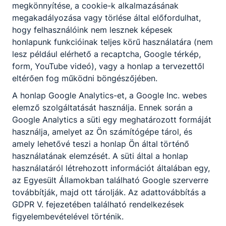
Az egészségügyi asszisztens a járóbeteg
megkönnyítése, a cookie-k alkalmazásának
szakrendelőkben, gondozókban, orvos irányítása
megakadályozása vagy törlése által előfordulhat,
mellett, önállóan vagy vele együttműködve végzi
hogy felhasználóink nem lesznek képesek
a munkáját. Elősegíti és biztosítja a betegellátás,
honlapunk funkcióinak teljes körű használatára (nem
gondozás feltételeit, asszisztál a
lesz például elérhető a recaptcha, Google térkép,
beavatkozásoknál, segédkezik a műszeres és
form, YouTube videó), vagy a honlap a tervezettől
ﬁzikális vizsgálatok végzésében.
eltérően fog működni böngészőjében.
A gyógyszertári asszisztens pedig a
A honlap Google Analytics-et, a Google Inc. webes
gyógyszerellátás területén foglalkoztatott
elemző szolgáltatását használja. Ennek során a
egészségügyi szakember, aki a gyógyszerész
Google Analytics a süti egy meghatározott formáját
irányítása mellett vesz részt az ellátásban.
használja, amelyet az Ön számítógépe tárol, és
amely lehetővé teszi a honlap Ön által történő
Az egészségügyi asszisztens szakma ajánlott
használatának elemzését. A süti által a honlap
minden olyan fiatal számára, aki jó verbális
használatáról létrehozott információt általában egy,
képességgel rendelkezik, könnyen teremt
az Egyesült Államokban található Google szerverre
kapcsolatot, fontos számára a mások iránti
továbbítják, majd ott tárolják. Az adattovábbítás a
felelősségvállalás és segítségnyújtás, valamint
GDPR V. fejezetében található rendelkezések
érdeklődik a fejlett egészségügyi technológiák
figyelembevételével történik.
iránt.