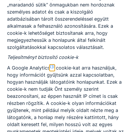
„maradandó sütik” önmagukban nem hordoznak
Audiológiai asszisztens
Előjelentkezés
Endoszkópos asszisztens
személyes adatot és csak a kiszolgáló
Fogászati asszisztens
adatbázisában tárolt összerendeléssel együtt
Egészségügy ágazat képzése, amely érettségi és
Gyógyszertári asszisztens
alkalmasak a felhasználó azonosítására. Ezek a
technikusi szintű szakképzettség megszerzésével
Kardiológiai és angiológiai asszisztens
cookie-k lehetőséget biztosítanak arra, hogy
zárul.
Klinikai neuroﬁziológiai asszisztens
megjegyezhessük a honlapunk által felkínált
Perioperatív asszisztens
Választható szakmairányok:
szolgáltatásokkal kapcsolatos választásait.
Radiográﬁai asszisztens
Audiológiai asszisztens szakmairány:
az ép
Teljesítményt biztosító cookie-k
hallásúak és a hallássérültek vizsgálatára;
[1]
A Google Analytics
cookie-kat arra használjuk,
KKK/PTT
Endoszkópos asszisztens szakmairány:
a
KKK letöltése (pdf)
hogy információt gyűjtsünk azzal kapcsolatban,
légző- és emésztőrendszert érintő
hogyan használják látogatóink honlapunkat. Ezek a
PTT letöltése (pdf)
diagnosztikai eljárások megismerésére és
cookie-k nem tudják Önt személy szerint
kivitelezésére;
beazonosítani, az éppen használt IP címet is csak
Fogászati asszisztens szakmairány:
a
Okleveles technikusképzés
részben rögzítik. A cookie-k olyan információkat
fogászati kezeléseknél, beavatkozásoknál
Igen
gyűjtenek, mint például melyik oldalt nézte meg a
történő segédkezésre, a fogakat érintő
látogatónk, a honlap mely részére kattintott, hány
betegségek megelőzésére és kezelésére;
oldalt keresett fel, milyen hosszú volt az egyes
Gyógyszertári asszisztens szakmairány:
a
munkamenetek megtekintési ideje, melyek voltak az