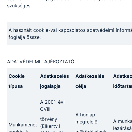
részfeladatokat lát el; betegelőjegyzést,
szükséges.
betegirányítást végez;
szükség esetén mentőt hív, betegszállítást
intéz; a szakrendelőkben lévő műszereket,
eszközöket tisztán tartja.
A használt cookie-val kapcsolatos adatvédelmi informá
A GYÓGYSZERTÁRI ASSZISZTENS
foglalja össze:
SZAKKÉPZETTSÉGGEL RENDELKEZŐ
segédkezik a laboratóriumi
munkafolyamatokban;
ADATVÉDELMI TÁJÉKOZTATÓ
segíti a gyógyszerész munkáját a
gyógyszerkészítés során;
Cookie
Adatkezelés
Adatkezelés
Adatkez
önállóan kialakítja a gyógyszerformákat;
gyógyszertári ügyviteli és üzemviteli
típusa
jogalapja
célja
időtart
résztevékenységeket végez;
részt vesz az áru átvételének előkészítési
A 2001. évi
folyamataiban;
CVIII.
gyógyszertári adminisztratív feladatokat
A honlap
törvény
végez.
A munk
megfelelő
Munkamenet
(Elkertv.)
lezárásá
cookie-k
működésének