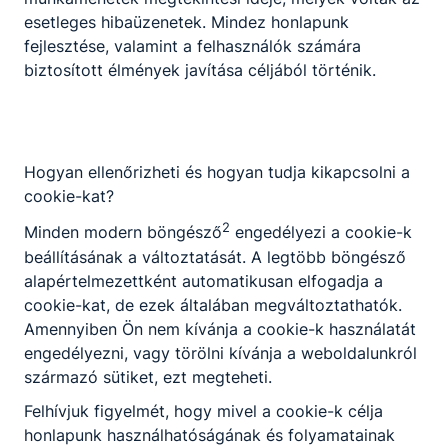
patikai gyógyszerellátásban való részvételre,
esetleges hibaüzenetek. Mindez honlapunk
a patikában készíthető gyógyszerformák
fejlesztése, valamint a felhasználók számára
készítésére;
biztosított élmények javítása céljából történik.
Kardiológiai és angiológiai asszisztens
szakmairány:
a szív- és érrendszert érintő
diagnosztikai vizsgálatokra és a terápiás
eljárásokra;
Klinikai neuroﬁziológiai asszisztens
Hogyan ellenőrizheti és hogyan tudja kikapcsolni a
szakmairány:
az idegrendszer működését
cookie-kat?
vizsgáló eljárások megismerésére és
2
Minden modern böngésző
engedélyezi a cookie-k
kivitelezésére;
beállításának a változtatását. A legtöbb böngésző
Perioperatív asszisztens szakmairány:
a
alapértelmezettként automatikusan elfogadja a
kisebb-nagyobb műtéti beavatkozások előtti,
cookie-kat, de ezek általában megváltoztathatók.
alatti és utáni feladatok elvégzésére;
Amennyiben Ön nem kívánja a cookie-k használatát
Radiográﬁai asszisztens szakmairány:
az
engedélyezni, vagy törölni kívánja a weboldalunkról
emberi testtájak különféle képalkotó
származó sütiket, ezt megteheti.
vizsgálati módszereinek megismerésére és
kivitelezésére készít fel.
Felhívjuk figyelmét, hogy mivel a cookie-k célja
honlapunk használhatóságának és folyamatainak