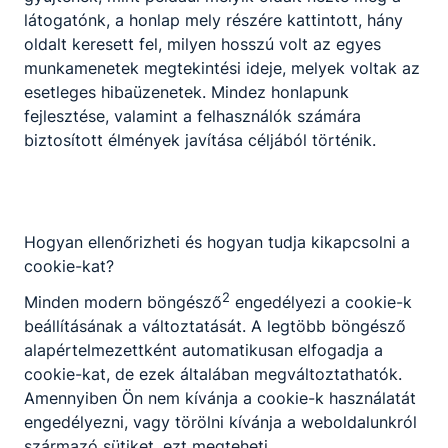
látogatónk, a honlap mely részére kattintott, hány
oldalt keresett fel, milyen hosszú volt az egyes
munkamenetek megtekintési ideje, melyek voltak az
esetleges hibaüzenetek. Mindez honlapunk
fejlesztése, valamint a felhasználók számára
biztosított élmények javítása céljából történik.
Ünnepélyes keretek között zárult
Erasmus+ projektünk!
Intézményünk 16 fő Surányis tanulója
sikeresen teljesítette rövid távú tanulási célú
Hogyan ellenőrizheti és hogyan tudja kikapcsolni a
mobilitását a Vajdaságban.
cookie-kat?
2026. jún. 17.
Miczán Róbert
2
Minden modern böngésző
engedélyezi a cookie-k
beállításának a változtatását. A legtöbb böngésző
alapértelmezettként automatikusan elfogadja a
cookie-kat, de ezek általában megváltoztathatók.
Amennyiben Ön nem kívánja a cookie-k használatát
engedélyezni, vagy törölni kívánja a weboldalunkról
származó sütiket, ezt megteheti.