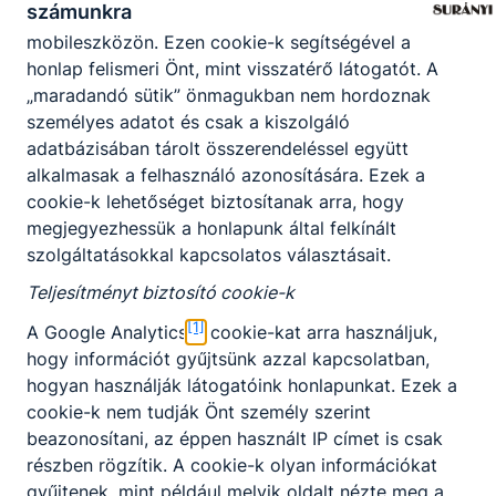
számunkra
is tárolódnak a számítógépen, notebookon vagy
mobileszközön. Ezen cookie-k segítségével a
honlap felismeri Önt, mint visszatérő látogatót. A
„maradandó sütik” önmagukban nem hordoznak
személyes adatot és csak a kiszolgáló
adatbázisában tárolt összerendeléssel együtt
Megosztás
alkalmasak a felhasználó azonosítására. Ezek a
cookie-k lehetőséget biztosítanak arra, hogy
megjegyezhessük a honlapunk által felkínált
szolgáltatásokkal kapcsolatos választásait.
Teljesítményt biztosító cookie-k
KAPCSOLÓDÓ HÍREK
[1]
A Google Analytics
cookie-kat arra használjuk,
hogy információt gyűjtsünk azzal kapcsolatban,
hogyan használják látogatóink honlapunkat. Ezek a
cookie-k nem tudják Önt személy szerint
beazonosítani, az éppen használt IP címet is csak
részben rögzítik. A cookie-k olyan információkat
gyűjtenek, mint például melyik oldalt nézte meg a