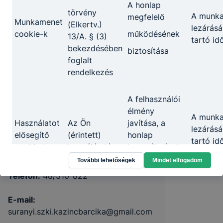
A honlap
törvény
A munk
megfelelő
Munkamenet
(Elkertv.)
lezárásá
cookie-k
működésének
13/A. § (3)
tartó id
bekezdésében
biztosítása
foglalt
rendelkezés
Ózdi SZC Surányi Endre
A felhasználói
Technikum, Szakképző Iskola és
élmény
A munk
Kollégium
Használatot
Az Ön
javítása, a
lezárásá
elősegítő
(érintett)
honlap
tartó id
cookie-k
hozzájárulása
használatának
3700 Kazincbarcika Irinyi János út 1.
12 hóna
kényelmesebbé
További lehetőségek
Mindet elfogadom
tétele
Telefon:
48/310-822
Információ
E-mail:
2 év - u
Az Ön
gyűjtése
suranyi.szki.kazincbarcika@gmail.com
Google
(érintett)
oldalunk
munkame