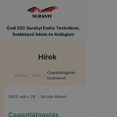
Ózdi SZC Surányi Endre Technikum,
Szakképző Iskola és Kollégium
Hírek
COOKIE-K KEZELÉSE
Csapatlátogatás
/
/
Főoldal
Hírek
Az IKK Innovatív Képzéstámogató Központ Zrt. az
Szolnokon!
ikk.hu alá tartozó domainek alatt működő
honlapokon cookie-kat (sütiket) használ.
2025. márc. 26.
Miczán Róbert
Mi az a cookie?
Csapatlátogatás