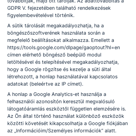
továbbítják, majd ott tárolják. Az adattovábbítás a
GDPR V. fejezetében található rendelkezések
figyelembevételével történik.
A sütik tárolását megakadályozhatja, ha a
böngészőszoftverének használata során a
megfelelő beállításokat alkalmazza. Emellett a
Köszönjük Erasmus+❣️ Köszönjük
https://tools.google.com/dlpage/gaoptout?hl=en
Ada❣️
címen elérhető böngésző beépülő modul
letöltésével és telepítésével megakadályozhatja,
Három hetes szerbiai Erasmus+
mobilitásunk végéhez érkezve szeretnénk
hogy a Google rögzítse és kezelje a süti által
köszönetet mondani mindazoknak, akik
létrehozott, a honlap használatával kapcsolatos
hozzájárultak ehhez a tartalmas és
adatokat (beleértve az IP címet).
élményekben gazdag időszakhoz.
A honlap a Google Analytics-et használja a
2026. máj. 1.
Miczán Róbert
felhasználói azonosítón keresztül megvalósuló
látogatóáramlás eszköztől független elemzésére is.
Az Ön által történő használat különböző eszközök
közötti követését kikapcsolhatja a Google fiókjában
az „Információim/Személyes információk” alatt.