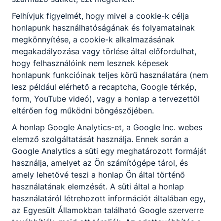
Felhívjuk figyelmét, hogy mivel a cookie-k célja
honlapunk használhatóságának és folyamatainak
megkönnyítése, a cookie-k alkalmazásának
megakadályozása vagy törlése által előfordulhat,
hogy felhasználóink nem lesznek képesek
Beiratkozási információk
honlapunk funkcióinak teljes körű használatára (nem
lesz például elérhető a recaptcha, Google térkép,
Ahhoz, hogy megkezdhesd tanulmányidat
form, YouTube videó), vagy a honlap a tervezettől
intézményünkben  8. osztályos
eltérően fog működni böngészőjében.
tanulmányaidat a jelenlegi iskoládban
eredményesen be kell fejezned,  meg kell
A honlap Google Analytics-et, a Google Inc. webes
felelned a foglalkozásegészségügyi
elemző szolgáltatását használja. Ennek során a
alkalmassági követelményeknek,  és be
2026. jún. 10.
Miczán Róbert
Google Analytics a süti egy meghatározott formáját
kell iratkoznod intézményünkbe.
használja, amelyet az Ön számítógépe tárol, és
amely lehetővé teszi a honlap Ön által történő
használatának elemzését. A süti által a honlap
használatáról létrehozott információt általában egy,
az Egyesült Államokban található Google szerverre