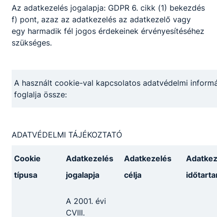
Az adatkezelés jogalapja: GDPR 6. cikk (1) bekezdés
Partnereink
f) pont, azaz az adatkezelés az adatkezelő vagy
egy harmadik fél jogos érdekeinek érvényesítéséhez
szükséges.
A használt cookie-val kapcsolatos adatvédelmi informá
foglalja össze:
ADATVÉDELMI TÁJÉKOZTATÓ
Cookie
Adatkezelés
Adatkezelés
Adatkez
típusa
jogalapja
célja
időtart
A 2001. évi
CVIII.