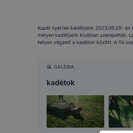
Az IKK Inno
használ?
Jobb fe
Kupát nyertek kadétjaink 2023.09.29- én
kapcsol
melyen kadétjaink kiválóan szerepeltek. Lá
látogat
helyen végzett a kadétok között. A fiú csap
Honlap 
Feltétlenül
Ezek a cook
GALÉRIA
használhass
oldalakon 
kadétok
érvényesség
munkamenet
automatikus
nem tudjuk 
Használatot
A "maradand