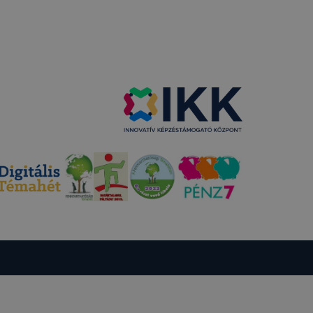
 fejezetében
nálata
észő
 a Google
csolatos
resztül
 által
ja a Google
adatkezelés
ez