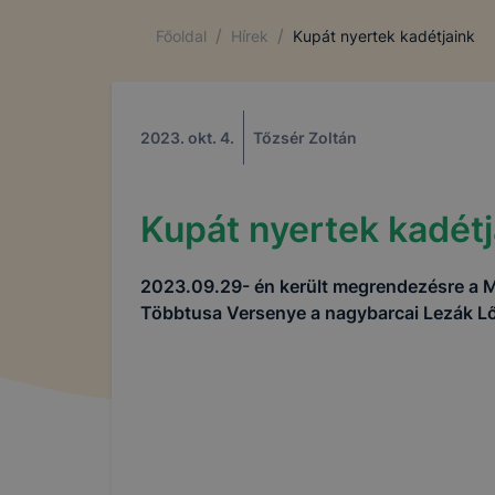
/
/
Főoldal
Hírek
Kupát nyertek kadétjaink
COOKIE-K 
Az IKK Inno
2023. okt. 4.
Tőzsér Zoltán
alatt működ
Kupát nyertek kadétj
Mi az a coo
A cookie va
számítógép
2023.09.29- én került megrendezésre a 
funkcióval 
Többtusa Versenye a nagybarcai Lezák L
látogató eg
használatát
A cookie-ka
ezekkel Önt