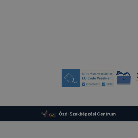
ovábbítják, majd ott tárolják. Az adattovábbítás a GDPR V.
endelkezések figyelembevételével történik.
olását megakadályozhatja, ha a böngészőszoftverének hasz
felelő beállításokat alkalmazza. Emellett a
ols.google.com/dlpage/gaoptout?hl=en címen elérhető böng
ul letöltésével és telepítésével megakadályozhatja, hogy
 kezelje a süti által létrehozott, a honlap használatával kap
eleértve az IP címet).
Google Analytics-et használja a felhasználói azonosítón ke
 látogatóáramlás eszköztől független elemzésére is. Az Ön
ználat különböző eszközök közötti követését kikapcsolhat
z „Információim/Személyes információk” alatt.
lés jogalapja: GDPR 6. cikk (1) bekezdés f) pont, azaz az 
elő vagy egy harmadik fél jogos érdekeinek érvényesítéséh
Ózdi Szakképzési Centrum