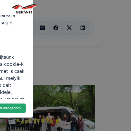
 felismeri
 hordoznak
eléssel
őséget
űjtsünk
 a cookie-k
met is csak
ául melyik
oldalt
ideje,
e, valamint
et elfogadom