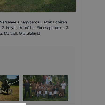
n cookie-kat
Versenye a nagybarcai Lezák Lőtéren,
részeit
2. helyen ért célba. Fiú csapatunk a 3.
s Marcell. Gratulálunk!
ntett
okie-k
e-k
 nélkül
ámítógépen,