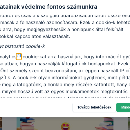
 vagy mobileszközön. Ezen cookie-k segítségével a honlap
atainak védelme fontos számunkra
visszatérő látogatót. A „maradandó sütik” önmagukban nem
datot és csak a kiszolgáló adatbázisában tárolt összerend
lmasak a felhasználó azonosítására. Ezek a cookie-k lehet
k arra, hogy megjegyezhessük a honlapunk által felkínált
sokkal kapcsolatos választásait.
yt biztosító cookie-k
[1]
nalytics
cookie-kat arra használjuk, hogy információt gy
olatban, hogyan használják látogatóink honlapunkat. Ezek
Önt személy szerint beazonosítani, az éppen használt IP cí
zítik. A cookie-k olyan információkat gyűjtenek, mint péld
e meg a látogatónk, a honlap mely részére kattintott, hány 
l, milyen hosszú volt az egyes munkamenetek megtekintési 
ak az esetleges hibaüzenetek. Mindez honlapunk fejlesztés
lók számára biztosított élmények javítása céljából történik.
További lehetőségek
Mind