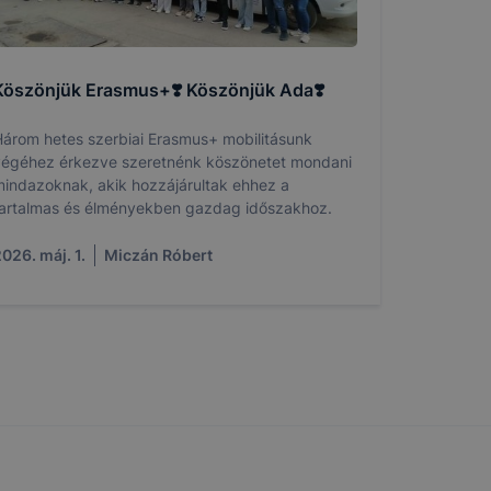
toztatását.
ookie-kat,
Köszönjük Erasmus+❣️ Köszönjük Ada❣️
ookie-k
azó sütiket,
árom hetes szerbiai Erasmus+ mobilitásunk
égéhez érkezve szeretnénk köszönetet mondani
indazoknak, akik hozzájárultak ehhez a
tóságának és
artalmas és élményekben gazdag időszakhoz.
yozása
sek
026. máj. 1.
Miczán Róbert
ető a
ezettől
sát
ormáját
a honlap Ön
ról
tó Google