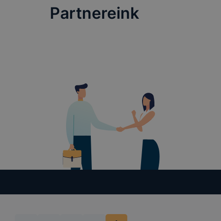
szerverre t
Partnereink
található r
A sütik tár
során a meg
https://to
beépülő mod
rögzítse és
adatokat (b
A honlap a 
megvalósuló
történő has
fiókjában a
Az adatkeze
az adatkez
szükséges.