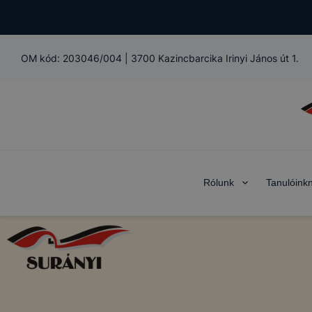
OM kód:
203046/004
|
3700 Kazincbarcika Irinyi János út 1.
Rólunk
Tanulóink