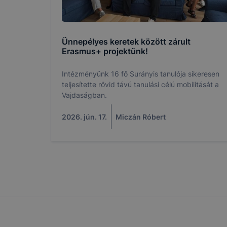
Hogyan elle
Minden mo
A legtöbb 
Ünnepélyes keretek között zárult
Erasmus+ projektünk!
de ezek ál
használatát
Intézményünk 16 fő Surányis tanulója sikeresen
ezt megtehe
teljesítette rövid távú tanulási célú mobilitását a
Felhívjuk f
Vajdaságban.
folyamatai
vagy törlés
2026. jún. 17.
Miczán Róbert
honlapunk f
recaptcha, 
eltérően f
A honlap Go
használja. 
használja, 
által törté
létrehozott