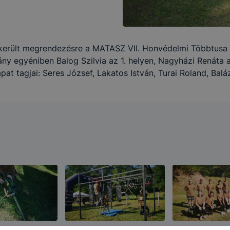
vatív Képzéstámogató Központ Zrt. milyen célból és milye
lhasználói élmény biztosítása (információ gyűjtése azzal
 került megrendezésre a MATASZ VII. Honvédelmi Többtusa 
atban, hogyan használja Ön a honlapot és a honlap melyik 
ny egyéniben Balog Szilvia az 1. helyen, Nagyházi Renáta a 
ja leginkább)
at tagjai: Seres József, Lakatos István, Turai Roland, Baláz
fejlesztése
 szükséges, munkamenet sütik (session cookie)
ie-k ahhoz szükségesek, hogy a felhasználók zavartalanul
ák honlapunk funkcióit, többek között az Ön által megteki
végzett műveletek megjegyzését egy látogatás során. A co
i ideje kizárólag az Ön aktuális látogatására vonatkozik, a
 végeztével, illetve a böngésző bezárásával ezek a cooki
an törlődnek a számítógépéről. Ezen cookie-k alkalmazása
garantálni Önnek honlapunk használatát.
 elősegítő "maradandó sütik" (persistent cookie)
ó sütik" a honlap elhagyását követően is tárolódnak a sz