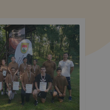
domainek
l a
talan
yzik a
pok
 így