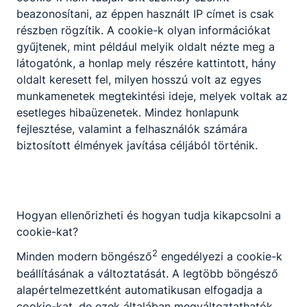
beazonosítani, az éppen használt IP címet is csak
KAPCSOLÓDÓ HÍREK
részben rögzítik. A cookie-k olyan információkat
gyűjtenek, mint például melyik oldalt nézte meg a
látogatónk, a honlap mely részére kattintott, hány
oldalt keresett fel, milyen hosszú volt az egyes
munkamenetek megtekintési ideje, melyek voltak az
esetleges hibaüzenetek. Mindez honlapunk
fejlesztése, valamint a felhasználók számára
biztosított élmények javítása céljából történik.
Hogyan ellenőrizheti és hogyan tudja kikapcsolni a
cookie-kat?
Kadétok a Bálnában
2
Minden modern böngésző
engedélyezi a cookie-k
2023. február 13-án a Honvédelmi
beállításának a változtatását. A legtöbb böngésző
Minisztérium és a Magyar Honvédség a
alapértelmezettként automatikusan elfogadja a
Honvédelmi és Haderő Fejlesztési
cookie-kat, de ezek általában megváltoztathatók.