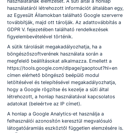
használatának elemzését. A süti által a honlap
a feladványok javításában és a
használatáról létrehozott információt általában egy,
lebonyolításban segédkeztek.
az Egyesült Államokban található Google szerverre
2023. febr. 18.
Csík Beáta
továbbítják, majd ott tárolják. Az adattovábbítás a
GDPR V. fejezetében található rendelkezések
figyelembevételével történik.
A sütik tárolását megakadályozhatja, ha a
böngészőszoftverének használata során a
megfelelő beállításokat alkalmazza. Emellett a
https://tools.google.com/dlpage/gaoptout?hl=en
címen elérhető böngésző beépülő modul
letöltésével és telepítésével megakadályozhatja,
hogy a Google rögzítse és kezelje a süti által
létrehozott, a honlap használatával kapcsolatos
adatokat (beleértve az IP címet).
A MAGYAR PARASPORT NAPJA A
SURÁNYIBAN
A honlap a Google Analytics-et használja a
felhasználói azonosítón keresztül megvalósuló
Február 22-én ezúttal a 9/B osztályos
látogatóáramlás eszköztől független elemzésére is.
sportszervezők által szervezett, koordinált