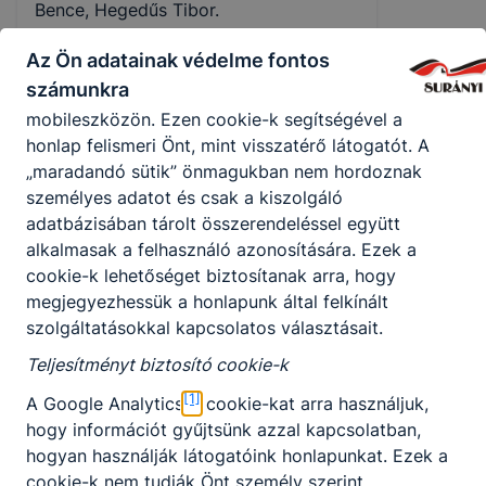
Használatot elősegítő "maradandó sütik" (persistent
Bence, Hegedűs Tibor.
cookie)
Gratulálunk!
Az Ön adatainak védelme fontos
A "maradandó sütik" a honlap elhagyását követően
számunkra
is tárolódnak a számítógépen, notebookon vagy
GALÉRIA
mobileszközön. Ezen cookie-k segítségével a
Kadétok.
honlap felismeri Önt, mint visszatérő látogatót. A
„maradandó sütik” önmagukban nem hordoznak
személyes adatot és csak a kiszolgáló
adatbázisában tárolt összerendeléssel együtt
alkalmasak a felhasználó azonosítására. Ezek a
cookie-k lehetőséget biztosítanak arra, hogy
megjegyezhessük a honlapunk által felkínált
szolgáltatásokkal kapcsolatos választásait.
Teljesítményt biztosító cookie-k
Megosztás
[1]
A Google Analytics
cookie-kat arra használjuk,
hogy információt gyűjtsünk azzal kapcsolatban,
hogyan használják látogatóink honlapunkat. Ezek a
cookie-k nem tudják Önt személy szerint