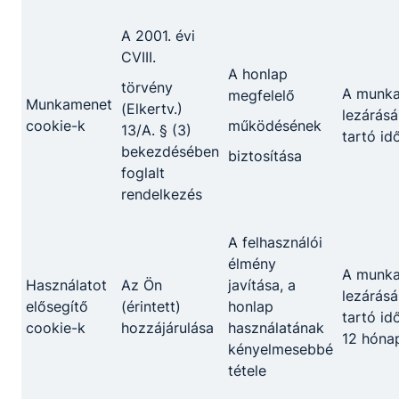
A 2001. évi
CVIII.
A honlap
törvény
A munk
megfelelő
Munkamenet
(Elkertv.)
lezárásá
cookie-k
működésének
13/A. § (3)
tartó id
bekezdésében
biztosítása
foglalt
rendelkezés
A felhasználói
élmény
A munk
Használatot
Az Ön
javítása, a
lezárásá
elősegítő
(érintett)
honlap
tartó id
cookie-k
hozzájárulása
használatának
12 hóna
kényelmesebbé
Ózdi SZC Surányi Endre
tétele
Technikum, Szakképző Iskola és