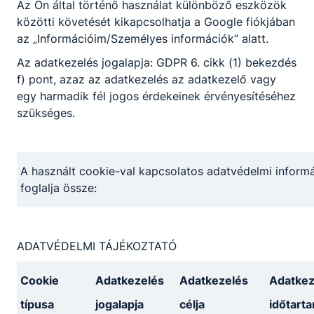
Az Ön által történő használat különböző eszközök
és élekérzékenyítő programokon vehettek
közötti követését kikapcsolhatja a Google fiókjában
részt a tanulók a magyar parasport napja
az „Információim/Személyes információk” alatt.
alkalmából.
2023. febr. 22.
Csík Beáta
Az adatkezelés jogalapja: GDPR 6. cikk (1) bekezdés
f) pont, azaz az adatkezelés az adatkezelő vagy
egy harmadik fél jogos érdekeinek érvényesítéséhez
szükséges.
A használt cookie-val kapcsolatos adatvédelmi informá
Partnereink
foglalja össze:
ADATVÉDELMI TÁJÉKOZTATÓ
Cookie
Adatkezelés
Adatkezelés
Adatkez
típusa
jogalapja
célja
időtart