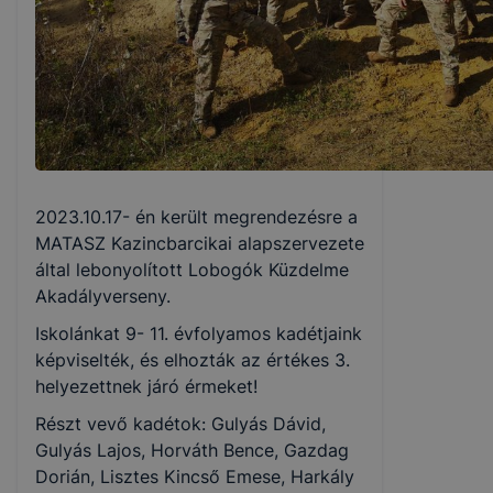
(információ gyűjtése azzal kapcsolatban,
hogyan használja Ön a honlapot és a honlap
melyik részeit látogatja leginkább)
Honlap fejlesztése
Feltétlenül szükséges, munkamenet sütik (session
cookie)
Ezek a cookie-k ahhoz szükségesek, hogy a
2023.10.17- én került megrendezésre a
felhasználók zavartalanul használhassák honlapunk
MATASZ Kazincbarcikai alapszervezete
funkcióit, többek között az Ön által megtekintett
által lebonyolított Lobogók Küzdelme
oldalakon végzett műveletek megjegyzését egy
Akadályverseny.
látogatás során. A cookie-k érvényességi ideje
kizárólag az Ön aktuális látogatására vonatkozik, a
Iskolánkat 9- 11. évfolyamos kadétjaink
munkamenet végeztével, illetve a böngésző
képviselték, és elhozták az értékes 3.
bezárásával ezek a cookie-k automatikusan
helyezettnek járó érmeket!
törlődnek a számítógépéről. Ezen cookie-k
Részt vevő kadétok: Gulyás Dávid,
alkalmazása nélkül nem tudjuk garantálni Önnek
Gulyás Lajos, Horváth Bence, Gazdag
honlapunk használatát.
Dorián, Lisztes Kincső Emese, Harkály