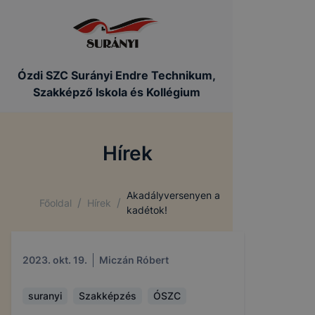
Ózdi SZC Surányi Endre Technikum,
Szakképző Iskola és Kollégium
Hírek
Akadályversenyen a
/
/
Főoldal
Hírek
kadétok!
COOKIE-K KEZELÉSE
2023. okt. 19.
Miczán Róbert
Az IKK Innovatív Képzéstámogató Központ Zrt. az
ikk.hu alá tartozó domainek alatt működő
honlapokon cookie-kat (sütiket) használ.
suranyi
Szakképzés
ÓSZC