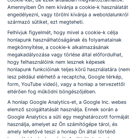
Programhoz kapcsolódva nagyszabású
rendezvényt szervezett, melyen kadétjaink
Amennyiben Ön nem kívánja a cookie-k használatát
is részt vettek.
2023. febr. 13.
Miczán Róbert
engedélyezni, vagy törölni kívánja a weboldalunkról
származó sütiket, ezt megteheti.
Felhívjuk figyelmét, hogy mivel a cookie-k célja
honlapunk használhatóságának és folyamatainak
megkönnyítése, a cookie-k alkalmazásának
megakadályozása vagy törlése által előfordulhat,
hogy felhasználóink nem lesznek képesek
honlapunk funkcióinak teljes körű használatára (nem
lesz például elérhető a recaptcha, Google térkép,
form, YouTube videó), vagy a honlap a tervezettől
eltérően fog működni böngészőjében.
A honlap Google Analytics-et, a Google Inc. webes
Önkéntes Surányisok a VI.
elemző szolgáltatását használja. Ennek során a
Rejtvényfejtő versenyen
Google Analytics a süti egy meghatározott formáját
használja, amelyet az Ön számítógépe tárol, és
Az Idővár Nyugdíjas Kulturális Klub és a
Barcika Art szervezésében zajlott
amely lehetővé teszi a honlap Ön által történő
városunkban a népszerű verseny. Diákjaink