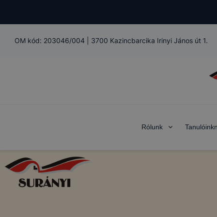
OM kód:
203046/004
|
3700 Kazincbarcika Irinyi János út 1.
Rólunk
Tanulóink