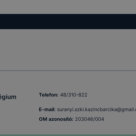
bi táblázat
elés
ma
Telefon:
48/310-822
légium
menet
E-mail:
suranyi.szki.kazincbarcika@gmail
g tartó
OM azonosító:
203046/004