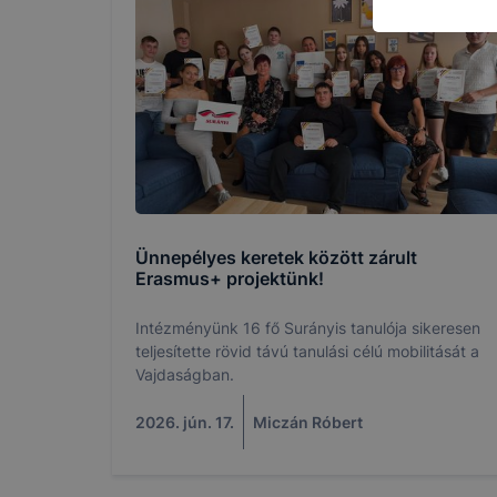
Hogyan elle
Minden mo
A legtöbb 
de ezek ál
használatát
ezt megtehe
Ünnepélyes keretek között zárult
Erasmus+ projektünk!
Felhívjuk f
folyamatai
Intézményünk 16 fő Surányis tanulója sikeresen
vagy törlés
teljesítette rövid távú tanulási célú mobilitását a
honlapunk f
Vajdaságban.
recaptcha, 
eltérően f
2026. jún. 17.
Miczán Róbert
A honlap Go
használja. 