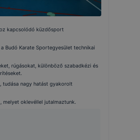
n cookie-kat
hoz kapcsolódó küzdősport
 a Budó Karate Sportegyesület technikai
részeit
eket, rúgásokat, különböző szabadkézi és
rítéseket.
a, tudása nagy hatást gyakorolt
ntett
melyet oklevéllel jutalmaztunk.
okie-k
e-k
 nélkül