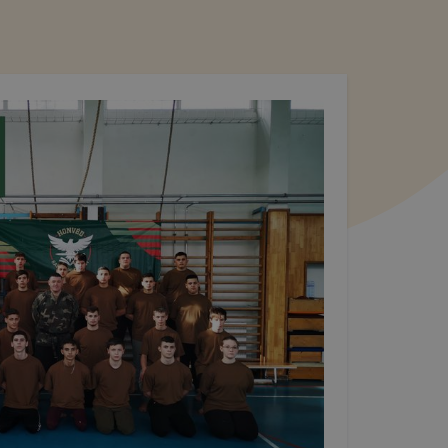
domainek
l a
talan
yzik a
pok
 így