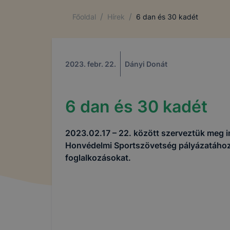
/
/
Főoldal
Hírek
6 dan és 30 kadét
2023. febr. 22.
Dányi Donát
COOKIE-K 
Az IKK Inno
6 dan és 30 kadét
alatt működ
2023.02.17 – 22. között szerveztük meg
Mi az a coo
Honvédelmi Sportszövetség pályázatáho
foglalkozásokat.
A cookie va
számítógép
funkcióval 
látogató eg
használatát
A cookie-ka