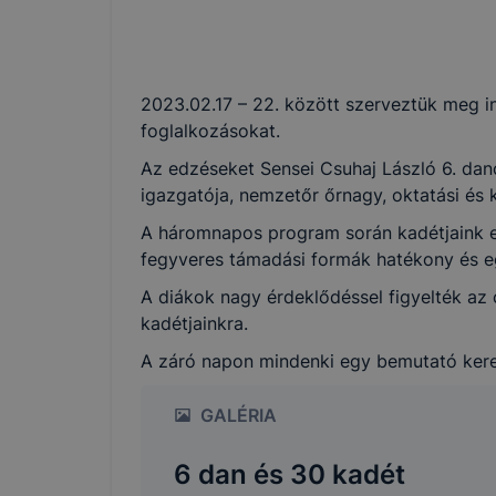
ezekkel Önt
Az IKK Inno
2023.02.17 – 22. között szerveztük meg
használ?
foglalkozásokat.
Jobb fe
Az edzéseket Sensei Csuhaj László 6. dan
kapcsol
igazgatója, nemzetőr őrnagy, oktatási és 
látogat
A háromnapos program során kadétjaink el
Honlap 
fegyveres támadási formák hatékony és egy
Feltétlenül
A diákok nagy érdeklődéssel figyelték az 
kadétjainkra.
Ezek a cook
használhass
A záró napon mindenki egy bemutató keret
oldalakon 
érvényesség
GALÉRIA
munkamenet
automatikus
6 dan és 30 kadét
nem tudjuk 