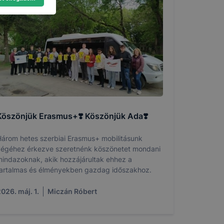
toztatását.
ookie-kat,
ookie-k
azó sütiket,
Köszönjük Erasmus+❣️ Köszönjük Ada❣️
tóságának és
árom hetes szerbiai Erasmus+ mobilitásunk
yozása
égéhez érkezve szeretnénk köszönetet mondani
sek
indazoknak, akik hozzájárultak ehhez a
ető a
artalmas és élményekben gazdag időszakhoz.
ezettől
026. máj. 1.
Miczán Róbert
sát
ormáját