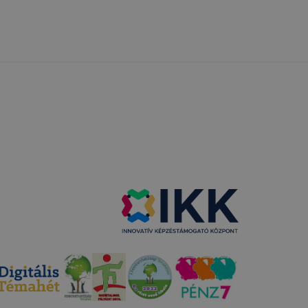
a honlap Ön
ról
tó Google
 fejezetében
nálata
észő
 a Google
csolatos
resztül
 által
ja a Google
adatkezelés
ez