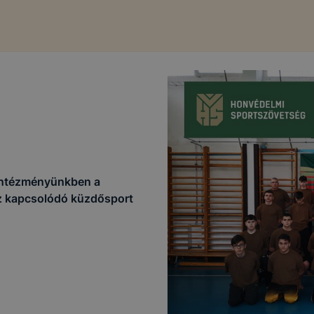
KEZELÉSE
vatív Képzéstámogató Központ Zrt. az ikk.hu alá tartozó 
ő honlapokon cookie-kat (sütiket) használ.
 intézményünkben a
kie?
z kapcsolódó küzdősport
gy másnéven süti egy kisméretű adatfájl, amely akkor kerü
re, amikor Ön egy weboldalt látogat meg. A cookie-k szám
rendelkeznek, többek között információt gyűjtenek, megjeg
yéni beállításait és általánosságban megkönnyítik a honla
.
l weboldalunk nem gyűjt és nem tárol személyes adatokat,