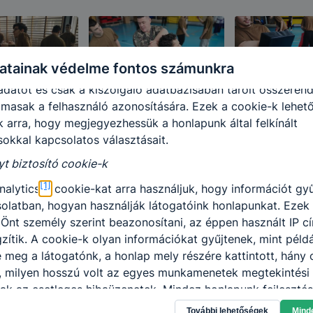
 elősegítő "maradandó sütik" (persistent cookie)
ó sütik" a honlap elhagyását követően is tárolódnak a sz
 vagy mobileszközön. Ezen cookie-k segítségével a honlap
atainak védelme fontos számunkra
visszatérő látogatót. A „maradandó sütik” önmagukban nem
datot és csak a kiszolgáló adatbázisában tárolt összerend
lmasak a felhasználó azonosítására. Ezek a cookie-k lehet
k arra, hogy megjegyezhessük a honlapunk által felkínált
sokkal kapcsolatos választásait.
yt biztosító cookie-k
[1]
nalytics
cookie-kat arra használjuk, hogy információt gy
olatban, hogyan használják látogatóink honlapunkat. Ezek
Önt személy szerint beazonosítani, az éppen használt IP cí
zítik. A cookie-k olyan információkat gyűjtenek, mint péld
e meg a látogatónk, a honlap mely részére kattintott, hány 
l, milyen hosszú volt az egyes munkamenetek megtekintési 
ak az esetleges hibaüzenetek. Mindez honlapunk fejlesztés
lók számára biztosított élmények javítása céljából történik.
További lehetőségek
Mind