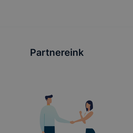
használja, 
által törté
létrehozott
szerverre t
található r
A sütik tár
Partnereink
során a meg
https://to
beépülő mod
rögzítse és
adatokat (b
A honlap a 
megvalósuló
történő has
fiókjában a
Az adatkeze
az adatkez