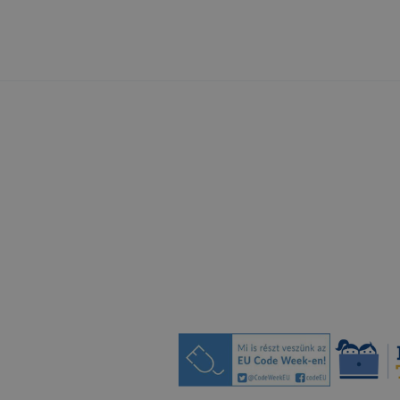
amelyet az Ön számítógépe tárol, és amely lehetővé teszi 
nő használatának elemzését. A süti által a honlap használatá
 információt általában egy, az Egyesült Államokban találha
ovábbítják, majd ott tárolják. Az adattovábbítás a GDPR V.
endelkezések figyelembevételével történik.
olását megakadályozhatja, ha a böngészőszoftverének hasz
felelő beállításokat alkalmazza. Emellett a
ols.google.com/dlpage/gaoptout?hl=en címen elérhető böng
ul letöltésével és telepítésével megakadályozhatja, hogy
 kezelje a süti által létrehozott, a honlap használatával kap
eleértve az IP címet).
Google Analytics-et használja a felhasználói azonosítón ke
 látogatóáramlás eszköztől független elemzésére is. Az Ön
ználat különböző eszközök közötti követését kikapcsolhat
z „Információim/Személyes információk” alatt.
lés jogalapja: GDPR 6. cikk (1) bekezdés f) pont, azaz az 
elő vagy egy harmadik fél jogos érdekeinek érvényesítéséh