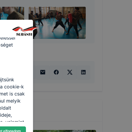
ámítógépen,
 felismeri
 hordoznak
eléssel
őséget
űjtsünk
 a cookie-k
met is csak
ául melyik
oldalt
ideje,
e, valamint
et elfogadom